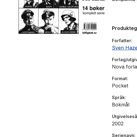
Produkte
Forfatter
Sven Haze
Forlag/utgi
Nova forl
Format
Pocket
Språk
Bokmål
Utgivelseså
2002
Serienavn