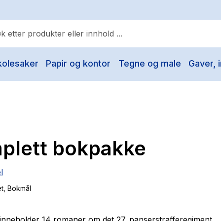
kolesaker
Papir og kontor
Tegne og male
Gaver, i
ulære søk
Pokemon
One piece
Fury Bound - Sable Sorensen
plett bokpakke
Yesteryear
Elizabeth Strout
l
Hitster
et
, Bokmål
Hypopressiv trening
The Housemaid
nneholder 14 romaner om det 27. panserstrafferegiment.