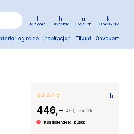
Butikker
Favoritter
Logg inn
Handlekurv
nteriør og reise
Inspirasjon
Tilbud
Gavekort
0.0
star
446,-
rating
490,- i butikk
Kun tilgjengelig i butikk