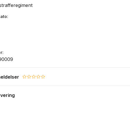
strafferegiment
dato
r
90009
eldelser
0.0 star rating
evering