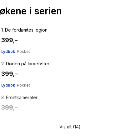
bøkene i serien
1.
De fordømtes legion
399,-
Lydbok
Pocket
2.
Døden på larveføtter
399,-
Lydbok
Pocket
3.
Frontkamerater
399,-
Lydbok
Pocket
Vis alt (14)