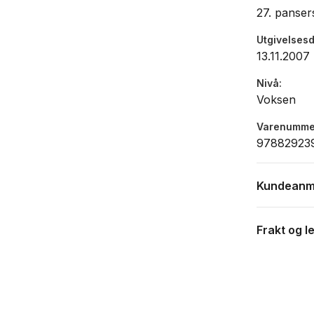
27. panser
Utgivelses
13.11.2007
Nivå
Voksen
Varenumme
97882923
Kundeanm
Frakt og l