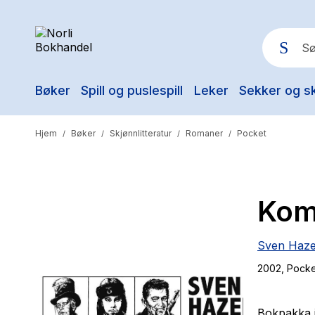
Bøker
Spill og puslespill
Leker
Sekker og s
Pop
Hjem
Bøker
Skjønnlitteratur
Romaner
Pocket
/
/
/
/
Kom
Sven Haze
2002
, Pock
Bokpakka i