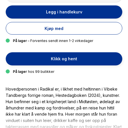
Legg i handlekurv
Kjøp med
På lager
– Forventes sendt innen 1-2 virkedager
Klikk og hent
På lager
hos 99 butikker
Hovedpersonen i
Radikal
er, i likhet med heltinnen i Vibeke
Tandbergs forrige roman, Hestedagboken (2024), kunstner.
Hun befinner seg i et krigsherjet land i Midtøsten, ødelagt av
århundrer med kamp og fordrivelser, på en reise hun hittil
ikke har klart å vende hjem fra. Hver morgen står hun foran
vinduet i suiten hun leier, drikker kaffe og ser opp på
takterrassen med parasoller og måker og frokostgjester. Klart