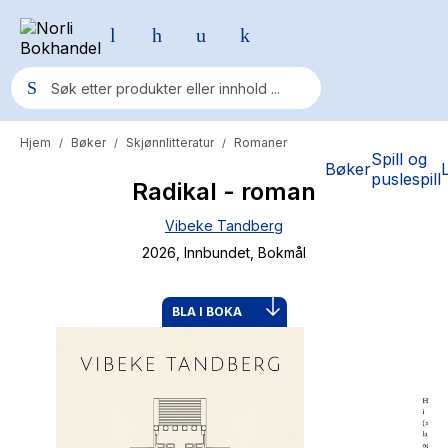
Hjem
Bøker
Skjønnlitteratur
Romaner
/
/
/
Populære søk
Spill og
Bøker
puslespill
Radikal - roman
Pokemon
Vibeke Tandberg
One piece
2026
, Innbundet
, Bokmål
Fury Bound - Sable Sorensen
Yesteryear
BLA I BOKA
Elizabeth Strout
Hitster
Hypopressiv trening