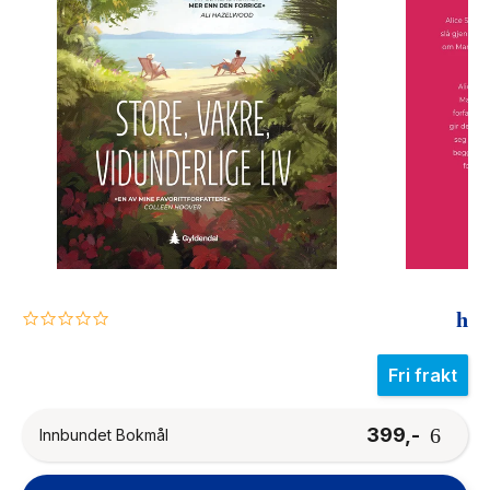
The Housemaid
0.0
star
rating
Fri frakt
399,-
Innbundet Bokmål