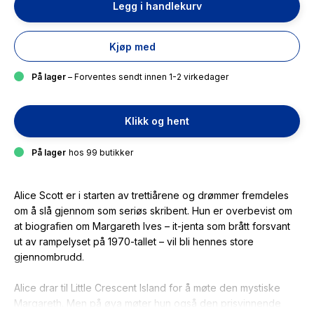
Legg i handlekurv
Kjøp med
På lager
– Forventes sendt innen 1-2 virkedager
Klikk og hent
På lager
hos 99 butikker
Alice Scott er i starten av trettiårene og drømmer fremdeles
om å slå gjennom som seriøs skribent. Hun er overbevist om
at biografien om Margareth Ives – it-jenta som brått forsvant
ut av rampelyset på 1970-tallet – vil bli hennes store
gjennombrudd.
Alice drar til Little Crescent Island for å møte den mystiske
Margareth. Men på øya møter hun også den prisvinnende