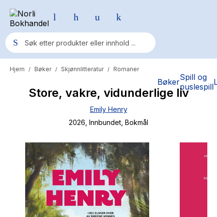
Hjem
Bøker
Skjønnlitteratur
Romaner
/
/
/
Populære søk
Spill og
Bøker
puslespill
Store, vakre, vidunderlige liv
Pokemon
Emily Henry
One piece
2026
, Innbundet
, Bokmål
Fury Bound - Sable Sorensen
Yesteryear
Elizabeth Strout
Hitster
Hypopressiv trening