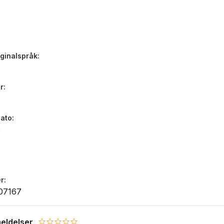
iginalspråk
r
dato
6
r
07167
eldelser