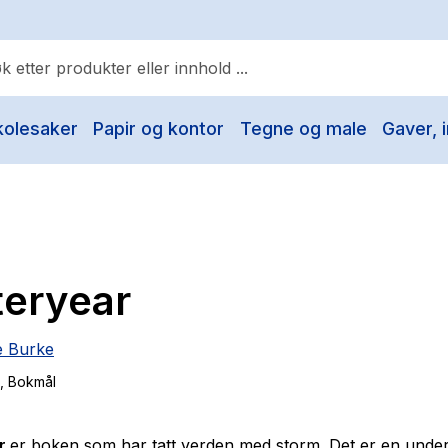
kolesaker
Papir og kontor
Tegne og male
Gaver, i
ulære søk
Pokemon
One piece
Fury Bound - Sable Sorensen
teryear
Yesteryear
Elizabeth Strout
e Burke
Hitster
, Bokmål
Hypopressiv trening
The Housemaid
r
er boken som har tatt verden med storm. Det er en unde