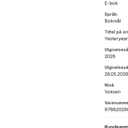
E-bok
Språk
Bokmål
Tittel på or
Yesteryear
Utgivelseså
2026
Utgivelses
26.05.202
Nivå
Voksen
Varenumme
97882029
Kundeanm