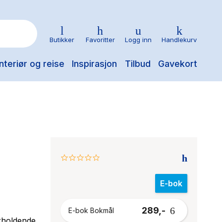
Butikker
Favoritter
Logg inn
Handlekurv
nteriør og reise
Inspirasjon
Tilbud
Gavekort
0.0
star
rating
E-bok
289,-
E-bok Bokmål
rholdende