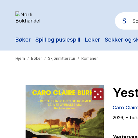
Bøker
Spill og puslespill
Leker
Sekker og s
Pop
Hjem
Bøker
Skjønnlitteratur
Romaner
/
/
/
Yes
Caro Clair
2026
, E-bok
Yesteryea