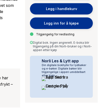
ivet som
Legg i handlekurv
de
ts
Logg inn for å kjøpe
Tilgjengelig for nedlasting
Digital bok. Ingen angrerett. E-boka blir
tilgjengelig på din Norli-bruker og i Norli-
re barn og
appen etter kjøp
 ønske de
Norli Les & Lytt app
en å
Din digitale bokhylle for lydbøker
bak
og e-bøker. Digitale bøker blir
tilgjengelige i appen umiddelbart
etter kjøp.
e har
frykt –
pp i en
 mannen
n testet av