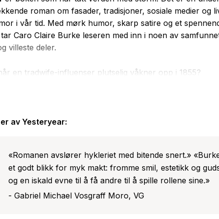
kkende roman om fasader, tradisjoner, sosiale medier og l
mor i vår tid. Med mørk humor, skarp satire og et spennen
tar Caro Claire Burke leseren med inn i noen av samfunne
 villeste deler.
når en tradwife-influenser plutselig våkner opp i 1855?
 perfekt. Hun lever som tradwife på en idyllisk går med vak
ekk ektemann. Hun er kvinnen alle mødre og koner skulle
sitt deler hun med millioner av følgere på sosiale medier, ut
er av
Yesteryear
:
amet av barnepiker, produsenter og assistenter som bistår 
«Romanen avslører hykleriet med bitende snert.» «Burk
et godt blikk for myk makt: fromme smil, estetikk og guds
rfekte livet til Natalie tar slutt når hun en morgen våkner o
og en iskald evne til å få andre til å spille rollene sine.»
emmed verden. Barna er skitne, huset har ikke strøm, og
er faktisk i åkeren. Har hun blitt sendt tilbake i tid? Blir hu
- Gabriel Michael Vosgraff Moro, VG
 er det hele bare en spøk som har gått altfor langt?