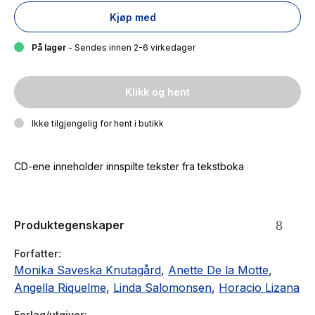
Kjøp med
På lager
- Sendes innen 2-6 virkedager
Klikk og hent
Ikke tilgjengelig for hent i butikk
CD-ene inneholder innspilte tekster fra tekstboka
Produktegenskaper
Forfatter
Monika Saveska Knutagård
,
Anette De la Motte
,
Angella Riquelme
,
Linda Salomonsen
,
Horacio Lizana
Forlag/utgiver