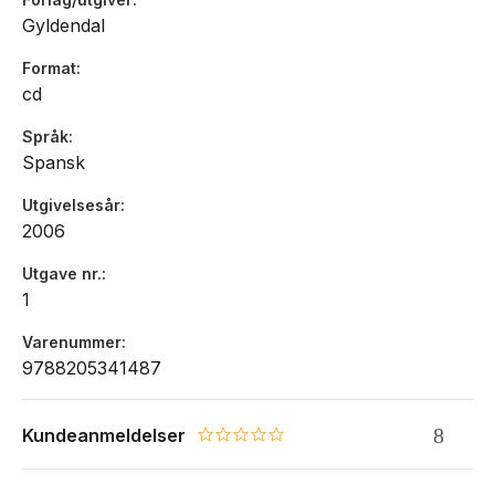
Gyldendal
Format
cd
Språk
Spansk
Utgivelsesår
2006
Utgave nr.
1
Varenummer
9788205341487
Kundeanmeldelser
0.0 star rating