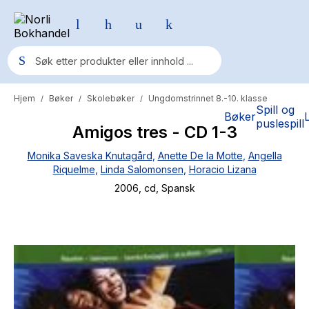
Hjem
Bøker
Skolebøker
Ungdomstrinnet 8.-10. klasse
/
/
/
Populære søk
Spill og
Bøker
puslespill
Amigos tres - CD 1-3
Pokemon
Monika Saveska Knutagård
,
Anette De la Motte
,
Angella
One piece
Riquelme
,
Linda Salomonsen
,
Horacio Lizana
Fury Bound - Sable Sorensen
2006
, cd
, Spansk
Yesteryear
Elizabeth Strout
Hitster
Hypopressiv trening