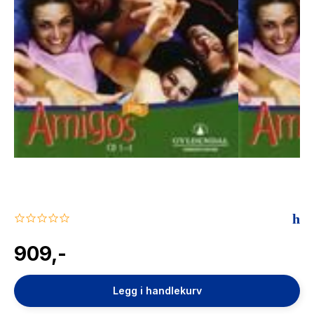
The Housemaid
0.0
star
rating
909,-
Legg i handlekurv