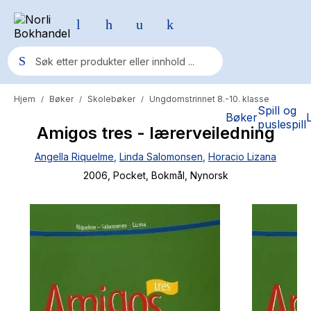
Hjem
Bøker
Skolebøker
Ungdomstrinnet 8.-10. klasse
/
/
/
Populære søk
Spill og
Bøker
puslespill
Amigos tres - lærerveiledning
Pokemon
Angella Riquelme
,
Linda Salomonsen
,
Horacio Lizana
One piece
2006
, Pocket
, Bokmål, Nynorsk
Fury Bound - Sable Sorensen
Yesteryear
Elizabeth Strout
Hitster
Hypopressiv trening