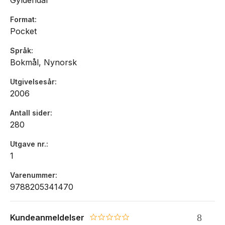
Gyldendal
Format
Pocket
Språk
Bokmål, Nynorsk
Utgivelsesår
2006
Antall sider
280
Utgave nr.
1
Varenummer
9788205341470
Kundeanmeldelser
0.0 star rating