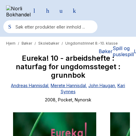
Hjem
Bøker
Skolebøker
Ungdomstrinnet 8.-10. klasse
/
/
/
Populære søk
Spill og
Bøker
puslespill
Eureka! 10 - arbeidshefte :
Pokemon
naturfag for ungdomssteget :
One piece
grunnbok
Fury Bound - Sable Sorensen
Andreas Hannisdal
,
Merete Hannisdal
,
John Haugan
,
Kari
Synnes
Yesteryear
2008
, Pocket
, Nynorsk
Elizabeth Strout
Hitster
Hypopressiv trening