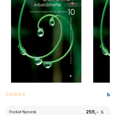
The Housemaid
0.0
star
rating
255,-
Pocket Nynorsk