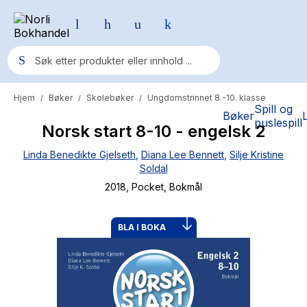
Hjem
Bøker
Skolebøker
Ungdomstrinnet 8.-10. klasse
/
/
/
Populære søk
Spill og
Bøker
puslespill
Norsk start 8-10 - engelsk 2
Pokemon
Linda Benedikte Gjelseth
,
Diana Lee Bennett
,
Silje Kristine
One piece
Soldal
Fury Bound - Sable Sorensen
2018
, Pocket
, Bokmål
Yesteryear
BLA I BOKA
Elizabeth Strout
Hitster
Hypopressiv trening