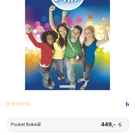
The Housemaid
0.0
star
rating
449,-
Pocket Bokmål