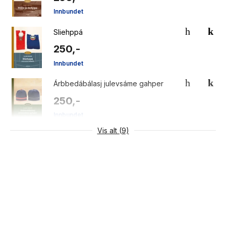
Innbundet
Sliehppá
250,-
Innbundet
Árbbedábálasj julevsáme gahper
250,-
Innbundet
Vis alt (9)