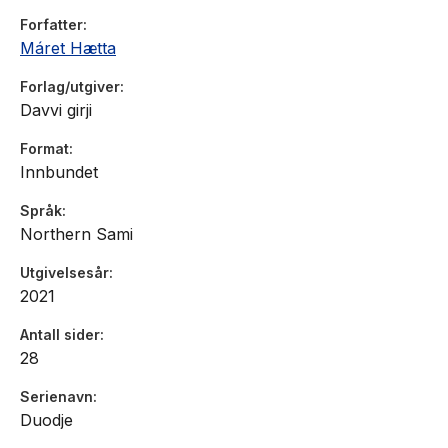
Forfatter
Máret Hætta
Forlag/utgiver
Davvi girji
Format
Innbundet
Språk
Northern Sami
Utgivelsesår
2021
Antall sider
28
Serienavn
Duodje