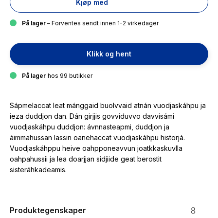
Kjøp med
På lager
– Forventes sendt innen 1-2 virkedager
Klikk og hent
På lager
hos 99 butikker
Sápmelaccat leat mánggaid buolvvaid atnán vuodjaskáhpu ja
ieza duddjon dan. Dán girjjis govviduvvo davvisámi
vuodjaskáhpu duddjon: ávnnasteapmi, duddjon ja
áimmahussan lassin oanehaccat vuodjaskáhpu historjá.
Vuodjaskáhppu heive oahpponeavvun joatkkaskuvlla
oahpahussii ja lea doarjjan sidjiide geat berostit
sisteráhkadeamis.
Produktegenskaper