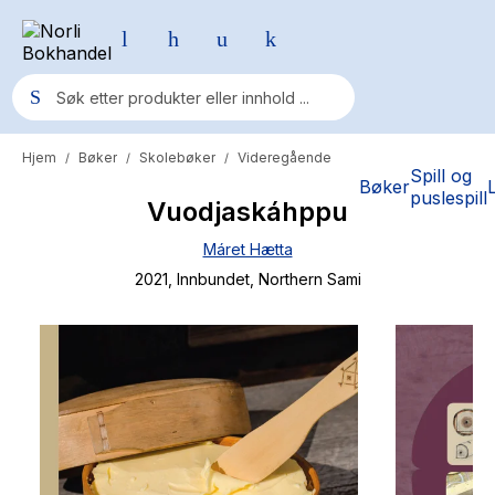
Hjem
Bøker
Skolebøker
Videregående
/
/
/
Populære søk
Spill og
Bøker
puslespill
Vuodjaskáhppu
Pokemon
Máret Hætta
One piece
2021
, Innbundet
, Northern Sami
Fury Bound - Sable Sorensen
Yesteryear
Elizabeth Strout
Hitster
Hypopressiv trening