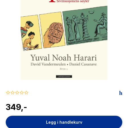
The Housemaid
0.0
star
rating
349,-
Legg i handlekurv