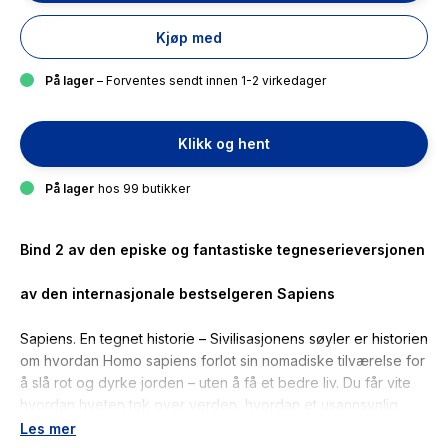
Kjøp med
På lager
– Forventes sendt innen 1-2 virkedager
Klikk og hent
På lager
hos 99 butikker
Bind 2 av den episke og fantastiske tegneserieversjonen
av den internasjonale bestselgeren
Sapiens
Sapiens. En tegnet historie – Sivilisasjonens søyler
er historien
om hvordan Homo sapiens forlot sin nomadiske tilværelse for
å slå rot og dyrke jorden – uten å få et bedre liv. Du får vite
hvordan hveten tok over verden, hvordan et usannsynlig
ekteskap mellom en gud og en byråkrat avfødte de første
Les mer