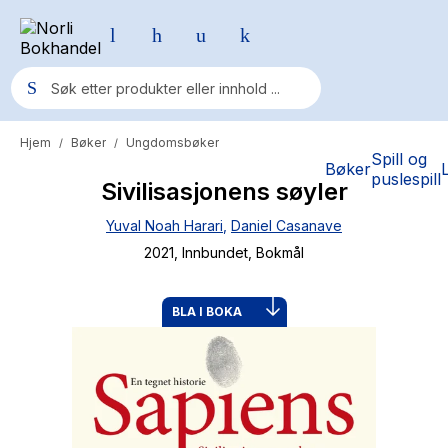
Hjem
Bøker
Ungdomsbøker
/
/
Populære søk
Spill og
Bøker
puslespill
Sivilisasjonens søyler
Pokemon
Yuval Noah Harari
,
Daniel Casanave
One piece
2021
, Innbundet
, Bokmål
Fury Bound - Sable Sorensen
Yesteryear
BLA I BOKA
Elizabeth Strout
Hitster
Hypopressiv trening