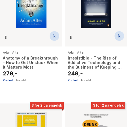
Adam Alter
Adam Alter
Anatomy of a Breakthrough
Irresistible - The Rise of
- How to Get Unstuck When
Addictive Technology and
It Matters Most
the Business of Keeping Us
Hooked
279,-
249,-
Pocket
|
Engelsk
Pocket
|
Engelsk
3 for 2 på engelsk
3 for 2 på engelsk