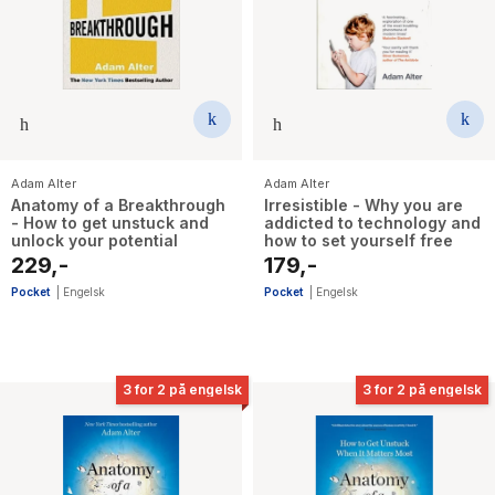
The Housemaid
Adam Alter
Adam Alter
Anatomy of a Breakthrough
Irresistible - Why you are
- How to get unstuck and
addicted to technology and
unlock your potential
how to set yourself free
229,-
179,-
Pocket
|
Engelsk
Pocket
|
Engelsk
3 for 2 på engelsk
3 for 2 på engelsk