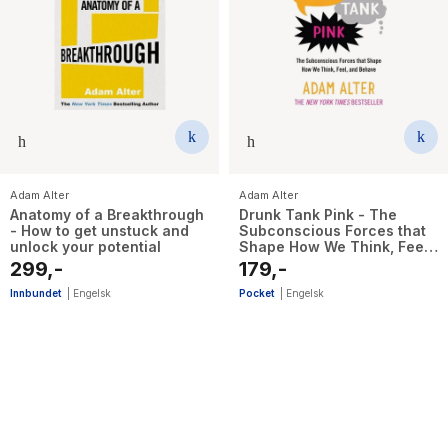
Adam Alter
Adam Alter
Anatomy of a Breakthrough
Drunk Tank Pink - The
- How to get unstuck and
Subconscious Forces that
unlock your potential
Shape How We Think, Feel,
and Behave
299,-
179,-
Innbundet
|
Engelsk
Pocket
|
Engelsk
8
results
have
been