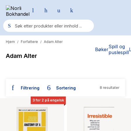
Hjem
Forfattere
Adam Alter
/
/
Populære søk
Spill og
Bøker
puslespill
Adam Alter
Pokemon
One piece
Fury Bound - Sable Sorensen
Filtrering
Sortering
8 resultater
Yesteryear
Bøker skrevet av Adam Alter
Elizabeth Strout
3 for 2 på engelsk
Hitster
Hypopressiv trening