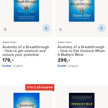
Adam Alter
Adam Alter
Anatomy of a Breakthrough
Anatomy of a Breakthrough
- How to get unstuck and
- How to Get Unstuck When
unlock your potential
It Matters Most
179,-
299,-
Pocket
|
Engelsk
Pocket
|
Engelsk
3 for 2 på engelsk