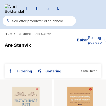
Hjem
Forfattere
Are Stenvik
/
/
Populære søk
Spill og
Bøker
puslespill
Are Stenvik
Pokemon
One piece
Fury Bound - Sable Sorensen
Filtrering
Sortering
4 resultater
Yesteryear
Bøker skrevet av Are Stenvik
Elizabeth Strout
Hitster
Hypopressiv trening