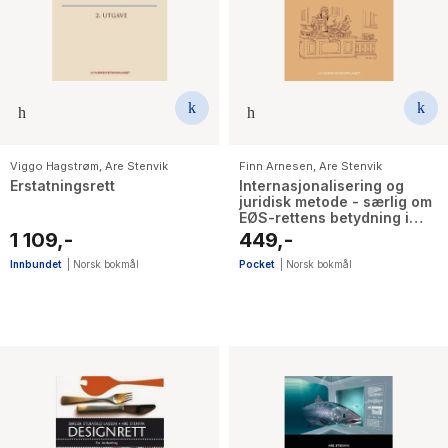
The Housemaid
Viggo Hagstrøm
,
Are Stenvik
Finn Arnesen
,
Are Stenvik
Erstatningsrett
Internasjonalisering og
juridisk metode - særlig om
EØS-rettens betydning i
norsk rett
1 109,-
449,-
Innbundet
|
Norsk bokmål
Pocket
|
Norsk bokmål