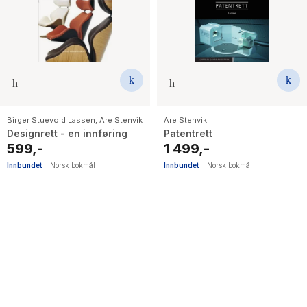
Birger Stuevold Lassen
,
Are Stenvik
Are Stenvik
Designrett - en innføring
Patentrett
599,-
1 499,-
Innbundet
|
Norsk bokmål
Innbundet
|
Norsk bokmål
4
results
have
been
found}