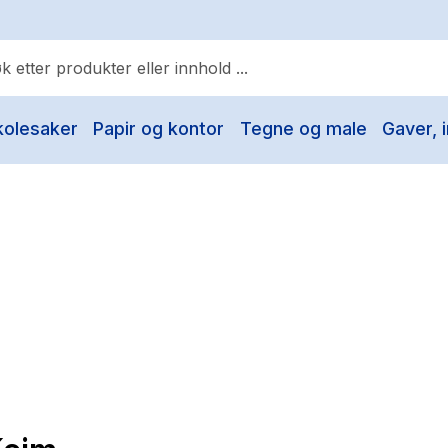
kolesaker
Papir og kontor
Tegne og male
Gaver, i
ulære søk
Pokemon
One piece
Fury Bound - Sable Sorensen
Yesteryear
Elizabeth Strout
Hitster
Hypopressiv trening
The Housemaid