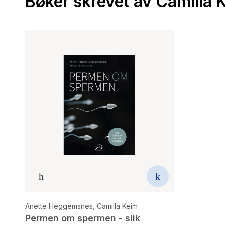
Bøker skrevet av Camilla 
Anette Heggemsnes
,
Camilla Keim
Permen om spermen - slik