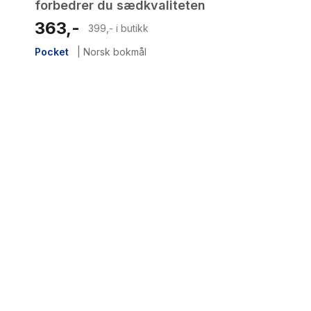
forbedrer du sædkvaliteten
363,-
399,- i butikk
Pocket
|
Norsk bokmål
1
results
have
been
found}