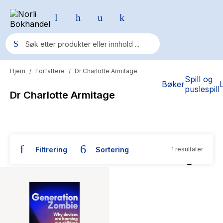
Hjem
Forfattere
Dr Charlotte Armitage
/
/
Populære søk
Spill og
Bøker
puslespill
Dr Charlotte Armitage
Pokemon
One piece
Fury Bound - Sable Sorensen
Filtrering
Sortering
1 resultater
Yesteryear
Bøker skrevet av Dr Charlotte Armitage
Elizabeth Strout
Hitster
Hypopressiv trening