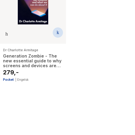
The Housemaid
Dr Charlotte Armitage
Generation Zombie - The
new essential guide to why
screens and devices are
harming our children and
279,-
what we can do about it
Pocket
|
Engelsk
1
results
have
been
found}