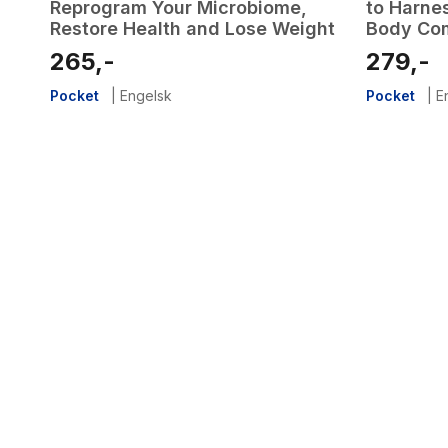
Reprogram Your Microbiome,
to Harne
Restore Health and Lose Weight
Body Com
Your You
265,-
279,-
Pocket
|
Engelsk
Pocket
|
E
2
results
have
been
found}