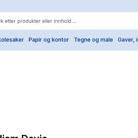
kolesaker
Papir og kontor
Tegne og male
Gaver, i
ulære søk
Pokemon
One piece
Fury Bound - Sable Sorensen
Yesteryear
Elizabeth Strout
Hitster
Hypopressiv trening
The Housemaid