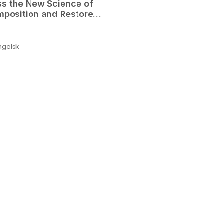
ss the New Science of
position and Restore
thful Contours
ngelsk