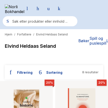
Hjem
Forfattere
Eivind Heldaas Seland
/
/
Populære søk
Spill og
Bøker
puslespill
Eivind Heldaas Seland
Pokemon
One piece
Fury Bound - Sable Sorensen
Filtrering
Sortering
8 resultater
Yesteryear
Bøker skrevet av Eivind Heldaas Seland
Elizabeth Strout
20%
20%
Hitster
Hypopressiv trening