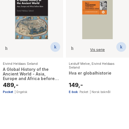
Vis serie
Eivind Heldaas Seland
Leidulf Melve
,
Eivind Heldaas
Seland
A Global History of the
Hva er globalhistorie
Ancient World - Asia,
Europe and Africa before
Islam
489,-
149,-
Pocket
|
Engelsk
E-bok
Pocket
|
Norsk bokmål
8
results
have