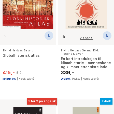
Vis serie
Eivind Heldaas Seland
Eivind Heldaas Seland
,
Kikki
Flesche Kleiven
Globalhistorisk atlas
En kort introduksjon til
klimahistorie - menneskene
og klimaet etter siste istid
415,-
339,-
519,-
Innbundet
|
Norsk bokmål
Lydbok
Pocket
|
Norsk bokmål
3 for 2 på engelsk
E-bok