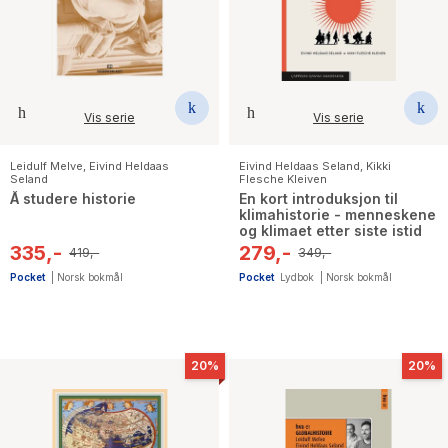
The Housemaid
Vis serie
Vis serie
Leidulf Melve
,
Eivind Heldaas
Eivind Heldaas Seland
,
Kikki
Seland
Flesche Kleiven
Å studere historie
En kort introduksjon til
klimahistorie - menneskene
og klimaet etter siste istid
335,-
279,-
419,-
349,-
Pocket
|
Norsk bokmål
Pocket
Lydbok
|
Norsk bokmål
20%
20%