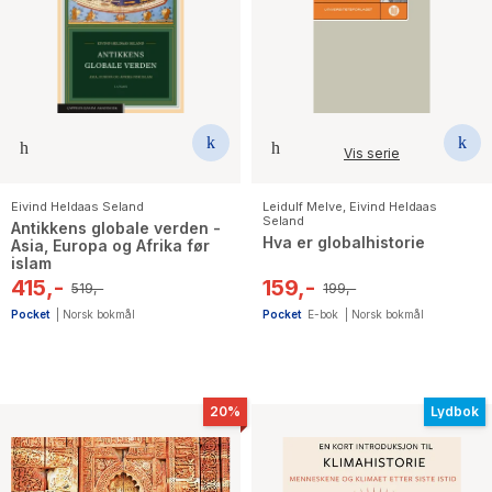
Vis serie
Eivind Heldaas Seland
Leidulf Melve
,
Eivind Heldaas
Seland
Antikkens globale verden -
Hva er globalhistorie
Asia, Europa og Afrika før
islam
415,-
159,-
519,-
199,-
Pocket
|
Norsk bokmål
Pocket
E-bok
|
Norsk bokmål
20%
Lydbok