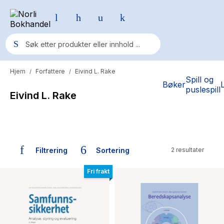
Hjem
Forfattere
Eivind L. Rake
/
/
Populære søk
Spill og
Bøker
puslespill
Eivind L. Rake
Pokemon
One piece
Fury Bound - Sable Sorensen
Filtrering
Sortering
2 resultater
Yesteryear
Bøker skrevet av Eivind L. Rake
Elizabeth Strout
Fri frakt
Hitster
Hypopressiv trening