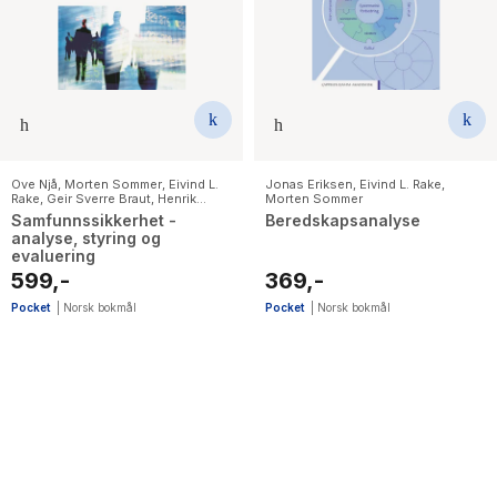
The Housemaid
Ove Njå
,
Morten Sommer
,
Eivind L.
Jonas Eriksen
,
Eivind L. Rake
,
Rake
,
Geir Sverre Braut
,
Henrik
Morten Sommer
Bjelland
Samfunnssikkerhet -
Beredskapsanalyse
analyse, styring og
evaluering
599,-
369,-
Pocket
|
Norsk bokmål
Pocket
|
Norsk bokmål
2
results
have
been
found}