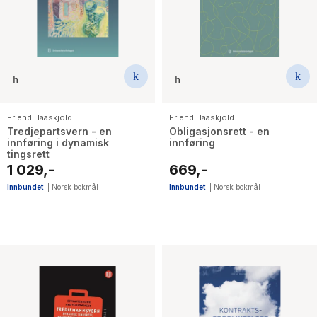
The Housemaid
Erlend Haaskjold
Erlend Haaskjold
Tredjepartsvern - en
Obligasjonsrett - en
innføring i dynamisk
innføring
tingsrett
1 029,-
669,-
Innbundet
|
Norsk bokmål
Innbundet
|
Norsk bokmål