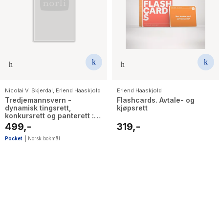
Nicolai V. Skjerdal
,
Erlend Haaskjold
Erlend Haaskjold
Tredjemannsvern -
Flashcards. Avtale- og
dynamisk tingsrett,
kjøpsrett
konkursrett og panterett :
oppgavesamling med
499,-
319,-
veiledninger. 5. utgave
Pocket
|
Norsk bokmål
6
results
have
been