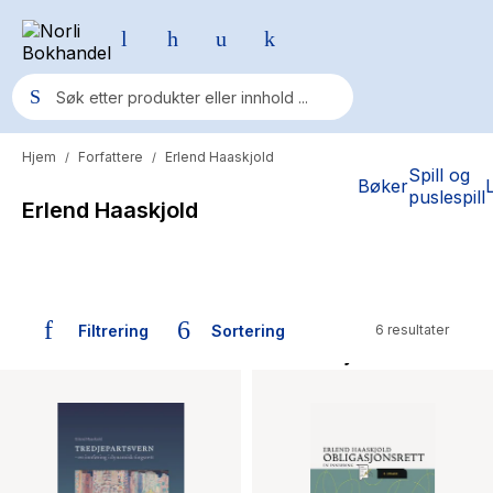
Hjem
Forfattere
Erlend Haaskjold
/
/
Populære søk
Spill og
Bøker
puslespill
Erlend Haaskjold
Pokemon
One piece
Fury Bound - Sable Sorensen
Filtrering
Sortering
6 resultater
Yesteryear
Bøker skrevet av Erlend Haaskjold
Elizabeth Strout
Hitster
Hypopressiv trening