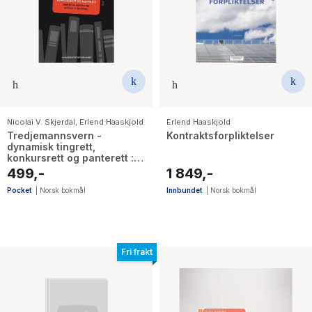
Nicolai V. Skjerdal
,
Erlend Haaskjold
Erlend Haaskjold
Tredjemannsvern -
Kontraktsforpliktelser
dynamisk tingrett,
konkursrett og panterett :
oppgavesamling med
499,-
1 849,-
veiledinger
Pocket
|
Norsk bokmål
Innbundet
|
Norsk bokmål
Fri frakt