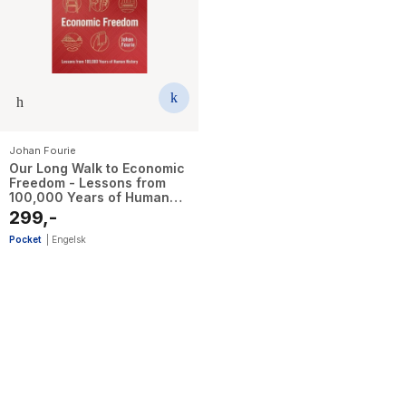
The Housemaid
Johan Fourie
Our Long Walk to Economic
Freedom - Lessons from
100,000 Years of Human
History
299,-
Pocket
|
Engelsk
1
results
have
been
found}