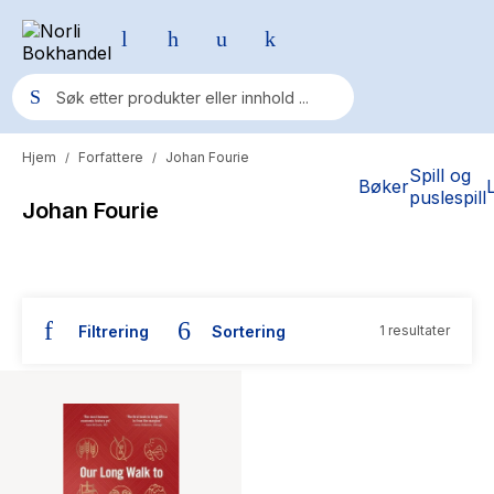
Hjem
Forfattere
Johan Fourie
/
/
Populære søk
Spill og
Bøker
puslespill
Johan Fourie
Pokemon
One piece
Fury Bound - Sable Sorensen
Filtrering
Sortering
1 resultater
Yesteryear
Bøker skrevet av Johan Fourie
Elizabeth Strout
Hitster
Hypopressiv trening