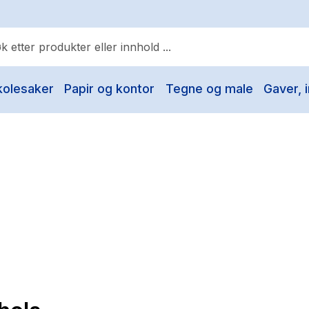
kolesaker
Papir og kontor
Tegne og male
Gaver, i
ulære søk
Pokemon
One piece
Fury Bound - Sable Sorensen
Yesteryear
Elizabeth Strout
Hitster
Hypopressiv trening
The Housemaid