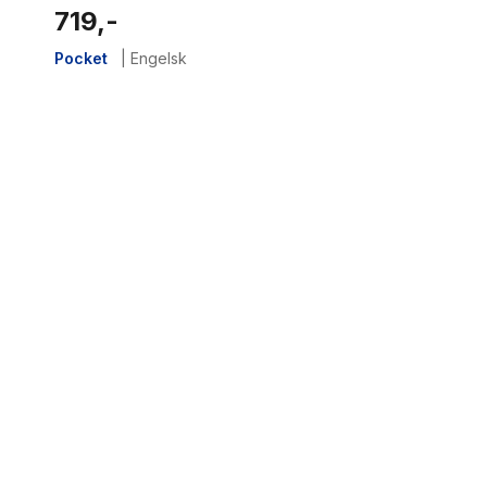
719,-
Pocket
|
Engelsk
1
results
have
been
found}