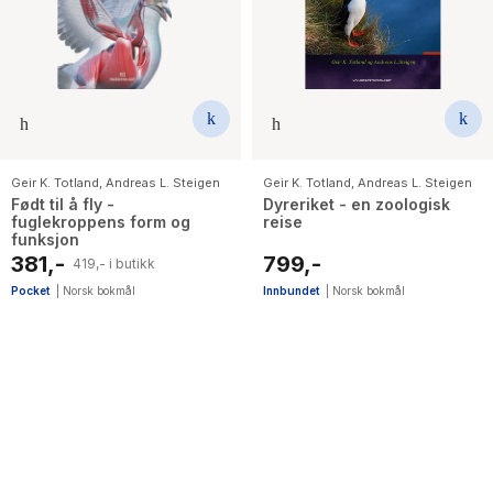
The Housemaid
Geir K. Totland
,
Andreas L. Steigen
Geir K. Totland
,
Andreas L. Steigen
Født til å fly -
Dyreriket - en zoologisk
fuglekroppens form og
reise
funksjon
381,-
799,-
419,- i butikk
Pocket
|
Norsk bokmål
Innbundet
|
Norsk bokmål
2
results
have
been
found}