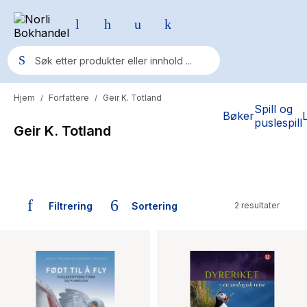
Hjem
Forfattere
Geir K. Totland
/
/
Populære søk
Spill og
Bøker
puslespill
Geir K. Totland
Pokemon
One piece
Fury Bound - Sable Sorensen
Filtrering
Sortering
2 resultater
Yesteryear
Bøker skrevet av Geir K. Totland
Elizabeth Strout
Hitster
Hypopressiv trening