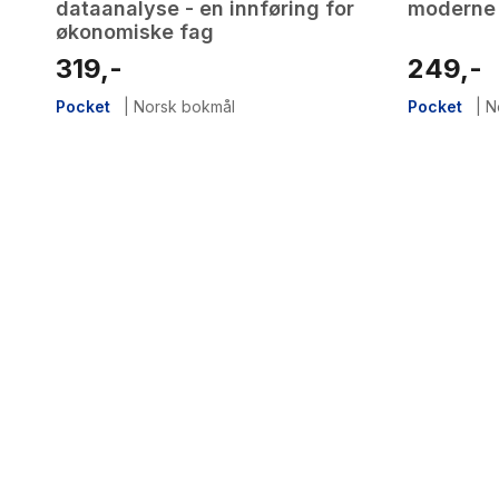
dataanalyse - en innføring for
moderne 
økonomiske fag
319,-
249,-
Pocket
|
Norsk bokmål
Pocket
|
N
2
results
have
been
found}