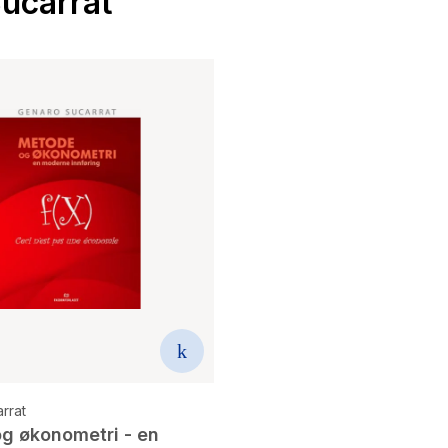
Sucarrat
rrat
g økonometri - en