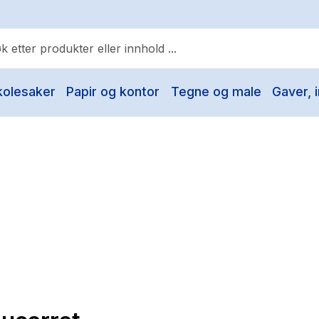
kolesaker
Papir og kontor
Tegne og male
Gaver, i
ulære søk
Pokemon
One piece
Fury Bound - Sable Sorensen
Yesteryear
Elizabeth Strout
Hitster
Hypopressiv trening
The Housemaid