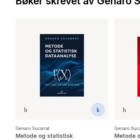
Bøker skrevet av Genaro 
Genaro Sucarrat
Genaro Suca
Metode og statistisk
Metode o