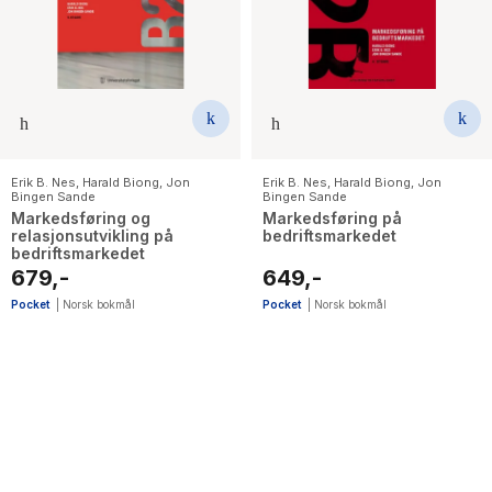
The Housemaid
Erik B. Nes
,
Harald Biong
,
Jon
Erik B. Nes
,
Harald Biong
,
Jon
Bingen Sande
Bingen Sande
Markedsføring og
Markedsføring på
relasjonsutvikling på
bedriftsmarkedet
bedriftsmarkedet
679,-
649,-
Pocket
|
Norsk bokmål
Pocket
|
Norsk bokmål
2
results
have
been
found}