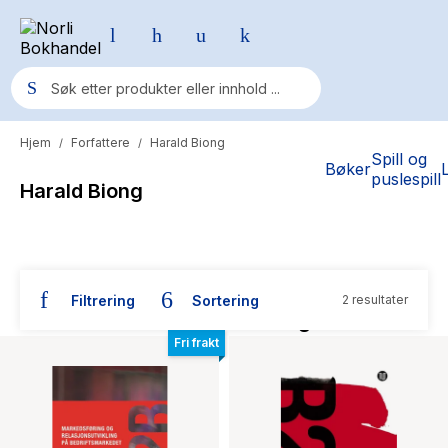
Hjem
Forfattere
Harald Biong
/
/
Populære søk
Spill og
Bøker
puslespill
Harald Biong
Pokemon
One piece
Fury Bound - Sable Sorensen
Filtrering
Sortering
2 resultater
Yesteryear
Bøker skrevet av Harald Biong
Elizabeth Strout
Fri frakt
Hitster
Hypopressiv trening