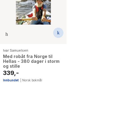
The Housemaid
Ivar Samuelsen
Med robåt fra Norge til
Hellas - 380 dager i storm
og stille
339,-
Innbundet
|
Norsk bokmål
1
results
have
been
found}