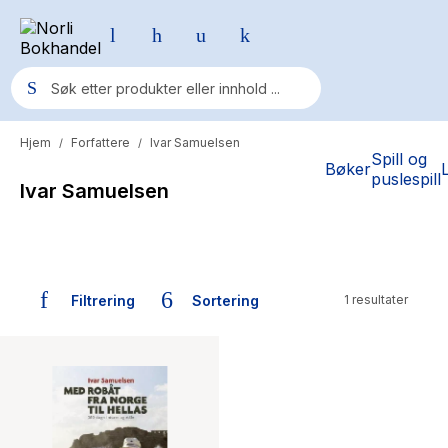
Hjem
Forfattere
Ivar Samuelsen
/
/
Populære søk
Spill og
Bøker
puslespill
Ivar Samuelsen
Pokemon
One piece
Fury Bound - Sable Sorensen
Filtrering
Sortering
1 resultater
Yesteryear
Bøker skrevet av Ivar Samuelsen
Elizabeth Strout
Hitster
Hypopressiv trening