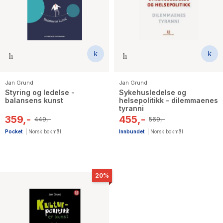
The Housemaid
Jan Grund
Jan Grund
Styring og ledelse -
Sykehusledelse og
balansens kunst
helsepolitikk - dilemmaenes
tyranni
359,-
455,-
449,-
569,-
Pocket
|
Norsk bokmål
Innbundet
|
Norsk bokmål
20%