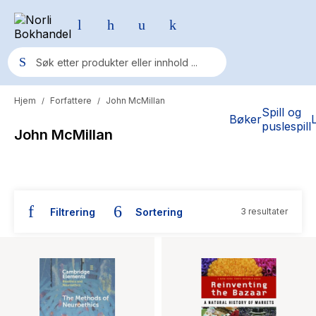
Hjem
Forfattere
John McMillan
/
/
Populære søk
Spill og
Bøker
puslespill
John McMillan
Pokemon
One piece
Fury Bound - Sable Sorensen
Filtrering
Sortering
3 resultater
Yesteryear
Bøker skrevet av John McMillan
Elizabeth Strout
Hitster
Hypopressiv trening