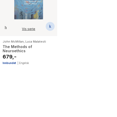
Vis serie
John McMillan
,
Luca Malatesti
The Methods of
Neuroethics
679,-
Innbundet
|
Engelsk
3
results
have
been
found}