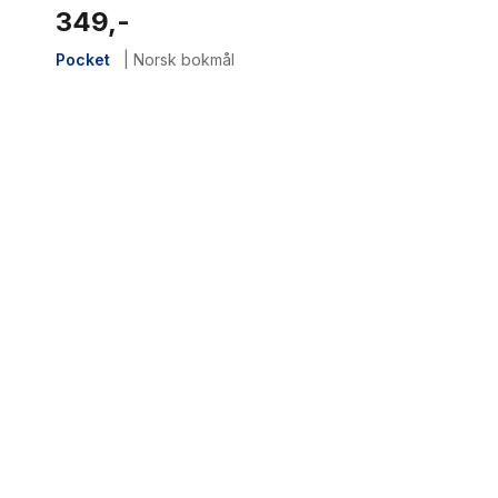
349,-
Pocket
|
Norsk bokmål
1
results
have
been
found}