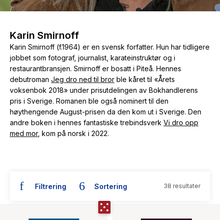
The Housemaid
Karin Smirnoff
Karin Smirnoff (f.1964) er en svensk forfatter. Hun har tidligere
jobbet som fotograf, journalist, karateinstruktør og i
restaurantbransjen. Smirnoff er bosatt i Piteå. Hennes
debutroman
Jeg dro ned til bror
ble kåret til «Årets
voksenbok 2018» under prisutdelingen av Bokhandlerens
pris i Sverige. Romanen ble også nominert til den
høythengende August-prisen da den kom ut i Sverige. Den
andre boken i hennes fantastiske trebindsverk
Vi dro opp
med mor
, kom på norsk i 2022.
Filtrering
Sortering
38 resultater
Bøker skrevet av Karin Smirnoff