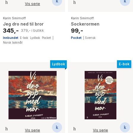
Vis serie
Karin Smirnoff
Karin Smirnoff
Jeg dro ned til bror
Sockerormen
345,-
99,-
379,- i butikk
Innbundet
E-bok
Lydbok
Pocket
|
Pocket
|
Svensk
Norsk bokmål
Lydbok
E-bok
Vis serie
Vis serie