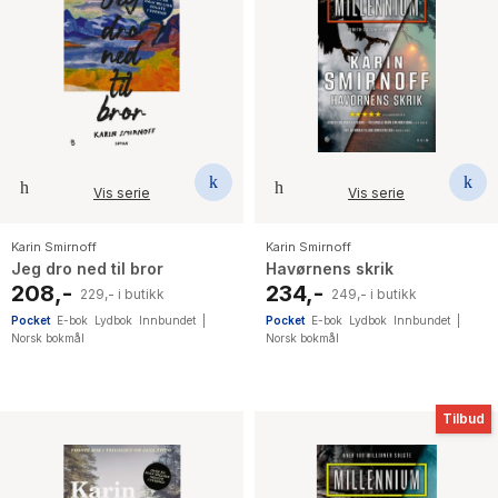
Vis serie
Vis serie
Karin Smirnoff
Karin Smirnoff
Jeg dro ned til bror
Havørnens skrik
208,-
234,-
229,- i butikk
249,- i butikk
Pocket
E-bok
Lydbok
Innbundet
|
Pocket
E-bok
Lydbok
Innbundet
|
Norsk bokmål
Norsk bokmål
Tilbud