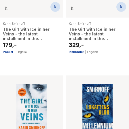
Karin Smirnoff
Karin Smirnoff
The Girl with Ice in her
The Girl with Ice in her
Veins - the latest
Veins - the latest
installment in the
installment in the
internationally bestselling
internationally bestselling
179,-
329,-
MILLENNIUM series
MILLENNIUM series
Pocket
|
Engelsk
Innbundet
|
Engelsk