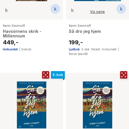
Vis serie
Karin Smirnoff
Karin Smirnoff
Havsörnens skrik -
Så dro jeg hjem
Millennium
449,-
199,-
Innbundet
|
Svensk
Lydbok
E-bok
Pocket
Innbundet
|
Norsk bokmål
E-bok