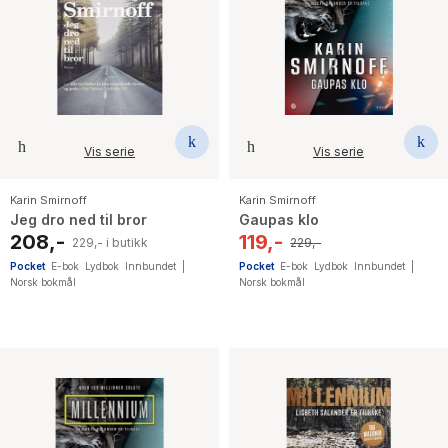
Vis serie
Vis serie
Karin Smirnoff
Karin Smirnoff
Jeg dro ned til bror
Gaupas klo
208,-
119,-
229,- i butikk
229,-
Pocket
E-bok
Lydbok
Innbundet
|
Pocket
E-bok
Lydbok
Innbundet
|
Norsk bokmål
Norsk bokmål