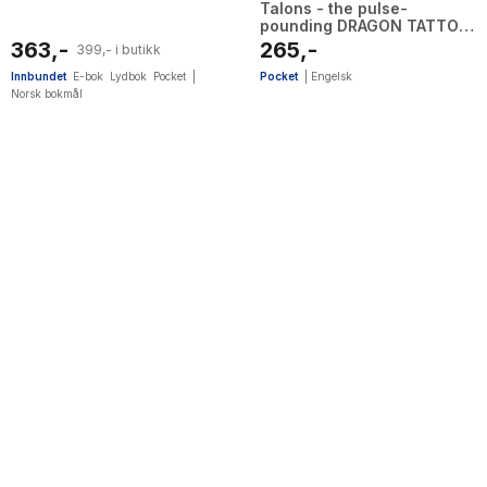
Talons - the pulse-
pounding DRAGON TATTOO
thriller
363,-
265,-
399,- i butikk
Innbundet
E-bok
Lydbok
Pocket
|
Pocket
|
Engelsk
Norsk bokmål
38
results
have
been
found}