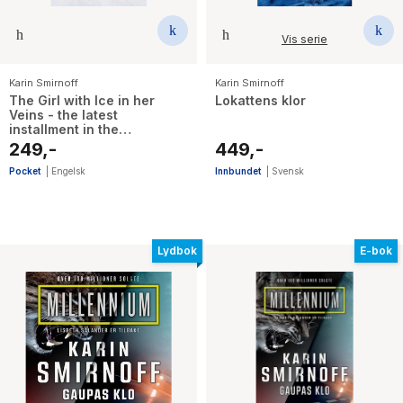
Vis serie
Karin Smirnoff
Karin Smirnoff
The Girl with Ice in her
Lokattens klor
Veins - the latest
installment in the
internationally bestselling
249,-
449,-
MILLENNIUM series
Pocket
|
Engelsk
Innbundet
|
Svensk
Lydbok
E-bok