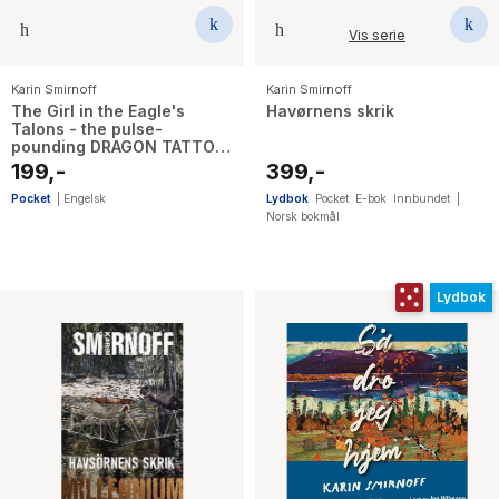
Vis serie
Karin Smirnoff
Karin Smirnoff
The Girl in the Eagle's
Havørnens skrik
Talons - the pulse-
pounding DRAGON TATTOO
thriller
199,-
399,-
Pocket
|
Engelsk
Lydbok
Pocket
E-bok
Innbundet
|
Norsk bokmål
Lydbok