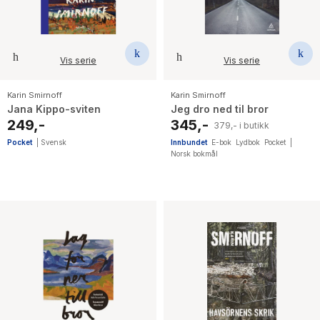
Vis serie
Vis serie
Karin Smirnoff
Karin Smirnoff
Jana Kippo-sviten
Jeg dro ned til bror
249,-
345,-
379,- i butikk
Pocket
|
Svensk
Innbundet
E-bok
Lydbok
Pocket
|
Norsk bokmål