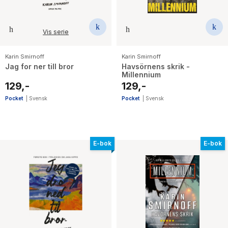
Vis serie
Karin Smirnoff
Karin Smirnoff
Jag for ner till bror
Havsörnens skrik -
Millennium
129,-
129,-
Pocket
|
Svensk
Pocket
|
Svensk
E-bok
E-bok