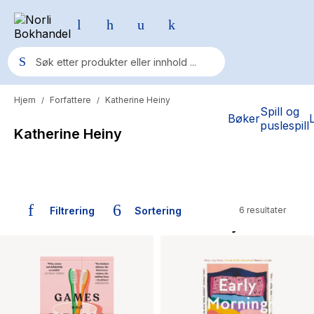
Hjem
Forfattere
Katherine Heiny
/
/
Populære søk
Spill og
Bøker
puslespill
Katherine Heiny
Pokemon
One piece
Fury Bound - Sable Sorensen
Filtrering
Sortering
6 resultater
Yesteryear
Bøker skrevet av Katherine Heiny
Elizabeth Strout
Hitster
Hypopressiv trening