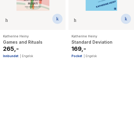
Katherine Heiny
Katherine Heiny
Games and Rituals
Standard Deviation
265,-
169,-
Innbundet
|
Engelsk
Pocket
|
Engelsk
6
results
have
been
found}