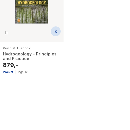
The Housemaid
Kevin M. Hiscock
Hydrogeology - Principles
and Practice
879,-
Pocket
|
Engelsk
1
results
have
been
found}