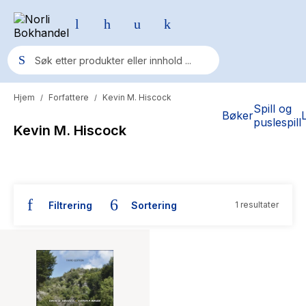
Hjem
Forfattere
Kevin M. Hiscock
/
/
Populære søk
Spill og
Bøker
puslespill
Kevin M. Hiscock
Pokemon
One piece
Fury Bound - Sable Sorensen
Filtrering
Sortering
1 resultater
Yesteryear
Bøker skrevet av Kevin M. Hiscock
Elizabeth Strout
Hitster
Hypopressiv trening