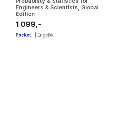
Probability & Statistics for
Engineers & Scientists, Global
Edition
1 099,-
Pocket
|
Engelsk
1
results
have
been
found}