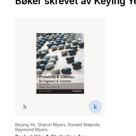
Bøker skrevet av Keying Y
Keying Ye
,
Sharon Myers
,
Ronald Walpole
,
Raymond Myers