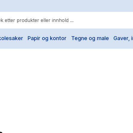
kolesaker
Papir og kontor
Tegne og male
Gaver, i
ulære søk
Pokemon
One piece
Fury Bound - Sable Sorensen
Yesteryear
Elizabeth Strout
Hitster
Hypopressiv trening
The Housemaid