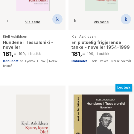
Vis serie
Vis serie
Kjell Askildsen
Kjell Askildsen
Hundene i Tessaloniki -
En plutselig frigjørende
noveller
tanke - noveller 1954-1999
181,-
181,-
199,- i butikk
199,- i butikk
Innbundet
cd
Lydbok
E-bok
|
Norsk
Innbundet
E-bok
Pocket
|
Norsk bokmål
bokmål
Lydbok