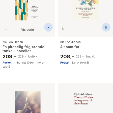
The Housemaid
Vis serie
Kjell Askildsen
Kjell Askildsen
En plutselig frigjørende
Alt som før
tanke - noveller
208,-
208,-
229,- i butikk
229,- i butikk
Pocket
Innbundet
E-bok
|
Norsk
Pocket
|
Norsk bokmål
bokmål