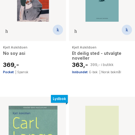
Kjell Askildsen
Kjell Askildsen
No soy asi
Et deilig sted - utvalgte
noveller
369,-
363,-
399,- i butikk
Pocket
|
Spansk
Innbundet
E-bok
|
Norsk bokmål
Lydbok