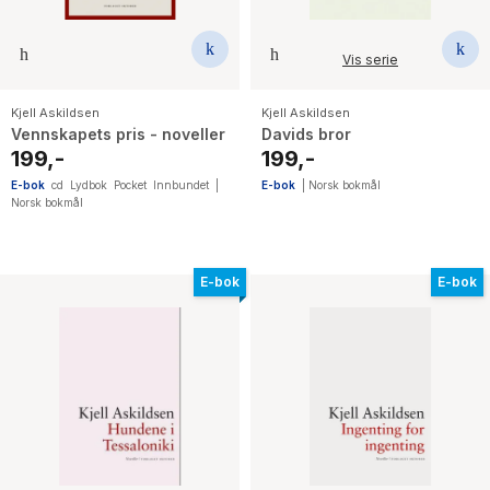
Vis serie
Kjell Askildsen
Kjell Askildsen
Vennskapets pris - noveller
Davids bror
199,-
199,-
E-bok
cd
Lydbok
Pocket
Innbundet
|
E-bok
|
Norsk bokmål
Norsk bokmål
E-bok
E-bok