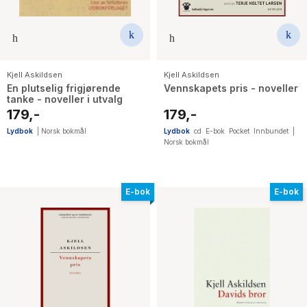
Kjell Askildsen
Kjell Askildsen
En plutselig frigjørende
Vennskapets pris - noveller
tanke - noveller i utvalg
179,-
179,-
Lydbok
|
Norsk bokmål
Lydbok
cd
E-bok
Pocket
Innbundet
|
Norsk bokmål
E-bok
E-bok