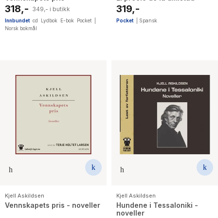
318,-
319,-
349,- i butikk
Innbundet
cd
Lydbok
E-bok
Pocket
|
Pocket
|
Spansk
Norsk bokmål
Kjell Askildsen
Kjell Askildsen
Vennskapets pris - noveller
Hundene i Tessaloniki -
noveller