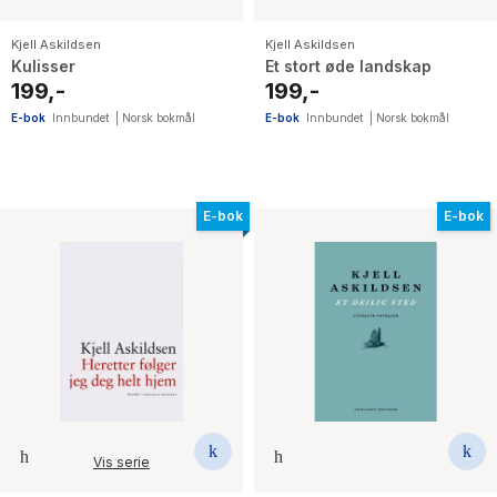
Kjell Askildsen
Kjell Askildsen
Kulisser
Et stort øde landskap
199,-
199,-
E-bok
Innbundet
|
Norsk bokmål
E-bok
Innbundet
|
Norsk bokmål
E-bok
E-bok
Vis serie