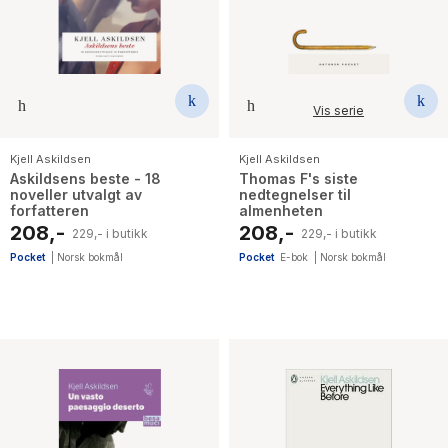
Vis serie
Kjell Askildsen
Kjell Askildsen
Askildsens beste - 18
Thomas F's siste
noveller utvalgt av
nedtegnelser til
forfatteren
almenheten
208,-
208,-
229,- i butikk
229,- i butikk
Pocket
|
Norsk bokmål
Pocket
E-bok
|
Norsk bokmål