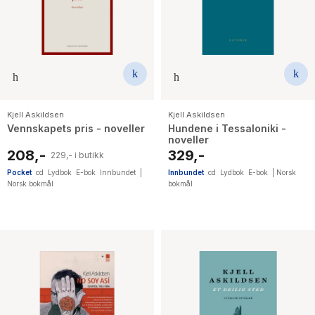
Kjell Askildsen
Kjell Askildsen
Vennskapets pris - noveller
Hundene i Tessaloniki -
noveller
208,-
329,-
229,- i butikk
Pocket
cd
Lydbok
E-bok
Innbundet
|
Innbundet
cd
Lydbok
E-bok
|
Norsk
Norsk bokmål
bokmål