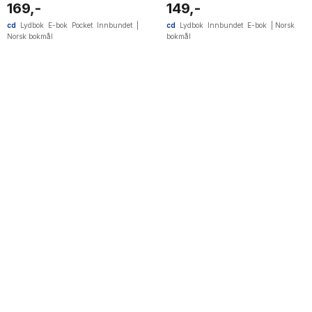
169,-
149,-
cd
Lydbok
E-bok
Pocket
Innbundet
|
cd
Lydbok
Innbundet
E-bok
|
Norsk
Norsk bokmål
bokmål
44
results
have
been
found}