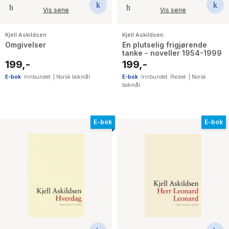
Vis serie
Vis serie
Kjell Askildsen
Kjell Askildsen
Omgivelser
En plutselig frigjørende
tanke - noveller 1954-1999
199,-
199,-
E-bok
Innbundet
|
Norsk bokmål
E-bok
Innbundet
Pocket
|
Norsk
bokmål
E-bok
E-bok