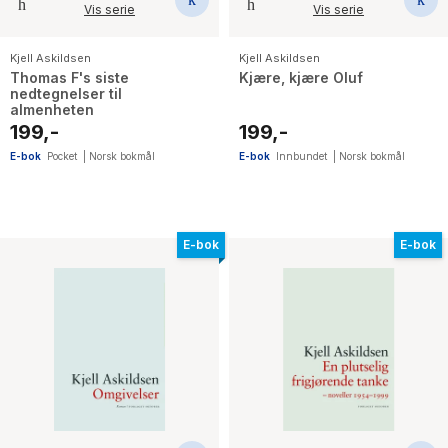
Vis serie
Vis serie
Kjell Askildsen
Kjell Askildsen
Thomas F's siste
Kjære, kjære Oluf
nedtegnelser til
almenheten
199,-
199,-
E-bok
Pocket
|
Norsk bokmål
E-bok
Innbundet
|
Norsk bokmål
E-bok
E-bok