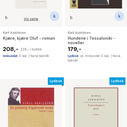
Vis serie
Kjell Askildsen
Kjell Askildsen
Kjære, kjære Oluf - roman
Hundene i Tessaloniki -
noveller
208,-
179,-
229,- i butikk
Innbundet
E-bok
|
Norsk bokmål
Lydbok
cd
Innbundet
E-bok
|
Norsk
bokmål
Lydbok
Lydbok