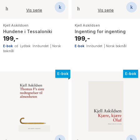
Vis serie
Vis serie
Kjell Askildsen
Kjell Askildsen
Hundene i Tessaloniki
Ingenting for ingenting
199,-
199,-
E-bok
cd
Lydbok
Innbundet
|
Norsk
E-bok
Innbundet
|
Norsk bokmål
bokmål
E-bok
E-bok