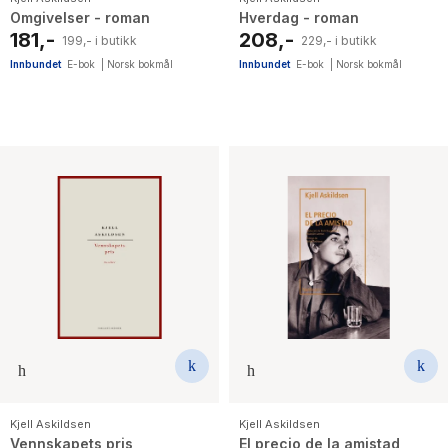
Omgivelser - roman
Hverdag - roman
181,-
208,-
199,- i butikk
229,- i butikk
Innbundet
E-bok
|
Norsk bokmål
Innbundet
E-bok
|
Norsk bokmål
Kjell Askildsen
Kjell Askildsen
Vennskapets pris
El precio de la amistad