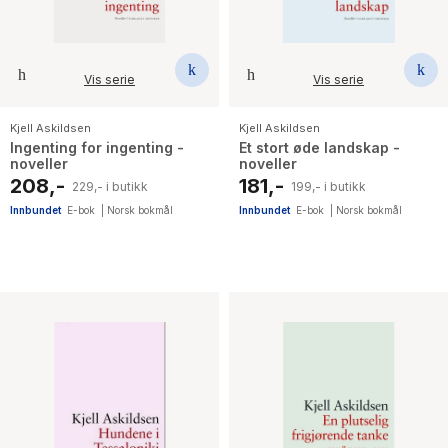
Vis serie
Vis serie
Kjell Askildsen
Kjell Askildsen
Ingenting for ingenting -
Et stort øde landskap -
noveller
noveller
208,-
181,-
229,- i butikk
199,- i butikk
Innbundet
E-bok
|
Norsk bokmål
Innbundet
E-bok
|
Norsk bokmål