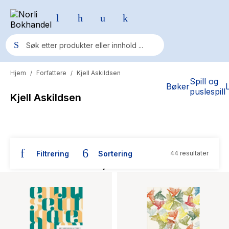
Hjem
Forfattere
Kjell Askildsen
/
/
Populære søk
Spill og
Bøker
puslespill
Kjell Askildsen
Pokemon
One piece
Fury Bound - Sable Sorensen
Filtrering
Sortering
44 resultater
Yesteryear
Bøker skrevet av Kjell Askildsen
Elizabeth Strout
Hitster
Hypopressiv trening