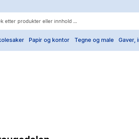
kolesaker
Papir og kontor
Tegne og male
Gaver, i
ulære søk
Pokemon
One piece
Fury Bound - Sable Sorensen
Yesteryear
Elizabeth Strout
Hitster
Hypopressiv trening
The Housemaid