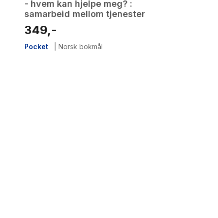
- hvem kan hjelpe meg? :
samarbeid mellom tjenester
349,-
Pocket
|
Norsk bokmål
1
results
have
been
found}