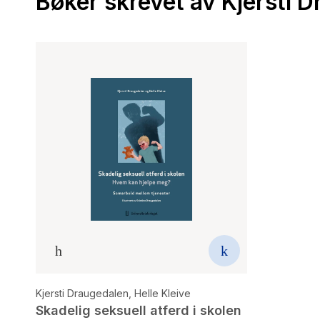
Bøker skrevet av Kjersti 
Kjersti Draugedalen
,
Helle Kleive
Skadelig seksuell atferd i skolen