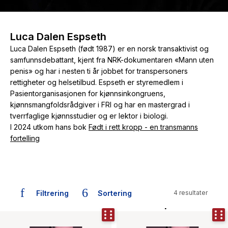
The Housemaid
Luca Dalen Espseth
Luca Dalen Espseth (født 1987) er en norsk transaktivist og
samfunnsdebattant, kjent fra NRK-dokumentaren «Mann uten
penis» og har i nesten ti år jobbet for transpersoners
rettigheter og helsetilbud. Espseth er styremedlem i
Pasientorganisasjonen for kjønnsinkongruens,
kjønnsmangfoldsrådgiver i FRI og har en mastergrad i
tverrfaglige kjønnsstudier og er lektor i biologi.
I 2024 utkom hans bok
Født i rett kropp - en transmanns
fortelling
Filtrering
Sortering
4 resultater
Bøker skrevet av Luca Dalen Espseth