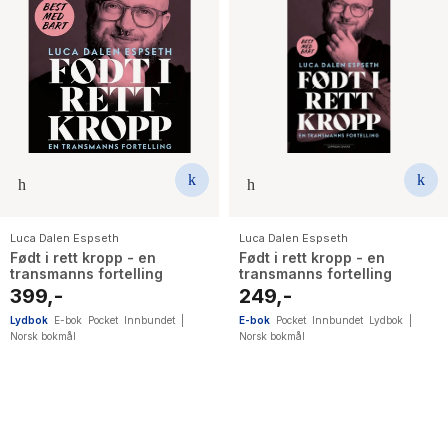
Luca Dalen Espseth
Luca Dalen Espseth
Født i rett kropp - en
Født i rett kropp - en
transmanns fortelling
transmanns fortelling
399,-
249,-
Lydbok
E-bok
Pocket
Innbundet
|
E-bok
Pocket
Innbundet
Lydbok
|
Norsk bokmål
Norsk bokmål
4
results
have