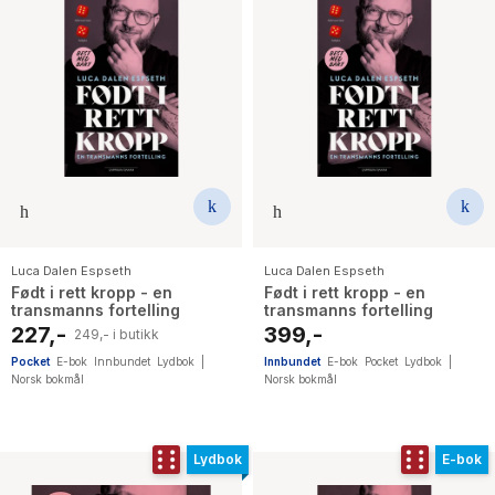
Luca Dalen Espseth
Luca Dalen Espseth
Født i rett kropp - en
Født i rett kropp - en
transmanns fortelling
transmanns fortelling
227,-
399,-
249,- i butikk
Pocket
E-bok
Innbundet
Lydbok
|
Innbundet
E-bok
Pocket
Lydbok
|
Norsk bokmål
Norsk bokmål
Lydbok
E-bok