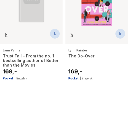
Lynn Painter
Lynn Painter
Trust Fall - From the no. 1
The Do-Over
bestselling author of Better
than the Movies
169,-
169,-
Pocket
|
Engelsk
Pocket
|
Engelsk
18
results
have
been
found}