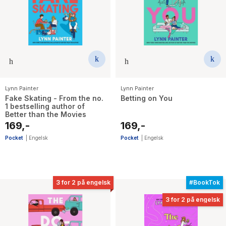
Lynn Painter
Lynn Painter
Fake Skating - From the no.
Betting on You
1 bestselling author of
Better than the Movies
169,-
169,-
Pocket
|
Engelsk
Pocket
|
Engelsk
3 for 2 på engelsk
#BookTok
3 for 2 på engelsk