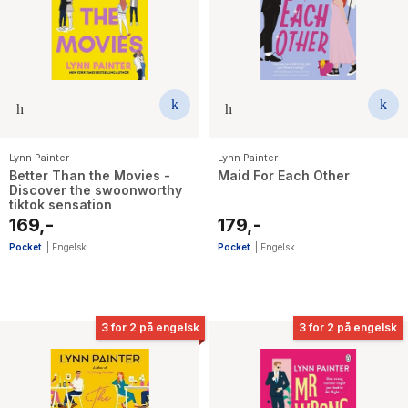
Lynn Painter
Lynn Painter
Better Than the Movies -
Maid For Each Other
Discover the swoonworthy
tiktok sensation
169,-
179,-
Pocket
|
Engelsk
Pocket
|
Engelsk
3 for 2 på engelsk
3 for 2 på engelsk