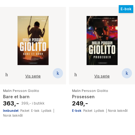
E-bok
Vis serie
Vis serie
Malin Persson Giolito
Malin Persson Giolito
Bare et barn
Prosessen
363,-
249,-
399,- i butikk
Innbundet
Pocket
E-bok
Lydbok
|
E-bok
Pocket
Lydbok
|
Norsk bokmål
Norsk bokmål