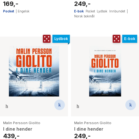
true cost of justice
169,-
249,-
Pocket
|
Engelsk
E-bok
Pocket
Lydbok
Innbundet
|
Norsk bokmål
Lydbok
E-bok
Malin Persson Giolito
Malin Persson Giolito
I dine hender
I dine hender
439,-
249,-