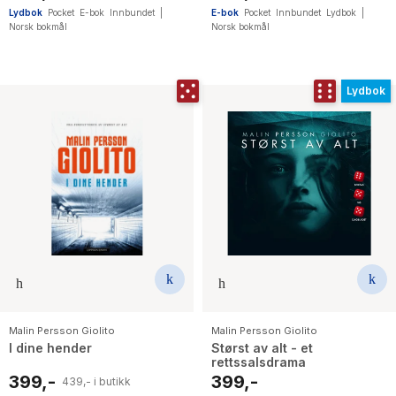
Lydbok
Pocket
E-bok
Innbundet
|
E-bok
Pocket
Innbundet
Lydbok
|
Norsk bokmål
Norsk bokmål
Lydbok
Malin Persson Giolito
Malin Persson Giolito
I dine hender
Størst av alt - et
rettssalsdrama
399,-
399,-
439,- i butikk