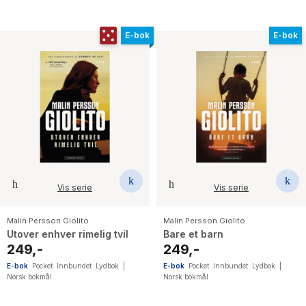
E-bok
E-bok
Vis serie
Vis serie
Malin Persson Giolito
Malin Persson Giolito
Utover enhver rimelig tvil
Bare et barn
249,-
249,-
E-bok
Pocket
Innbundet
Lydbok
|
E-bok
Pocket
Innbundet
Lydbok
|
Norsk bokmål
Norsk bokmål