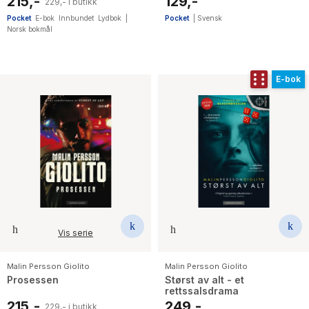
215,-
129,-
229,- i butikk
Pocket
E-bok
Innbundet
Lydbok
|
Pocket
|
Svensk
Norsk bokmål
E-bok
Vis serie
Malin Persson Giolito
Malin Persson Giolito
Prosessen
Størst av alt - et
rettssalsdrama
215,-
249,-
229,- i butikk