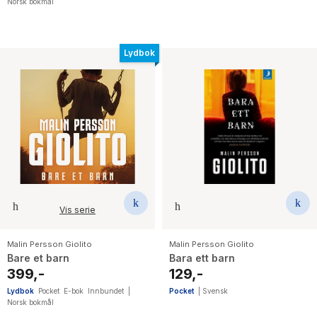
Norsk bokmål
Lydbok
Vis serie
Malin Persson Giolito
Malin Persson Giolito
Bare et barn
Bara ett barn
399,-
129,-
Lydbok
Pocket
E-bok
Innbundet
|
Pocket
|
Svensk
Norsk bokmål