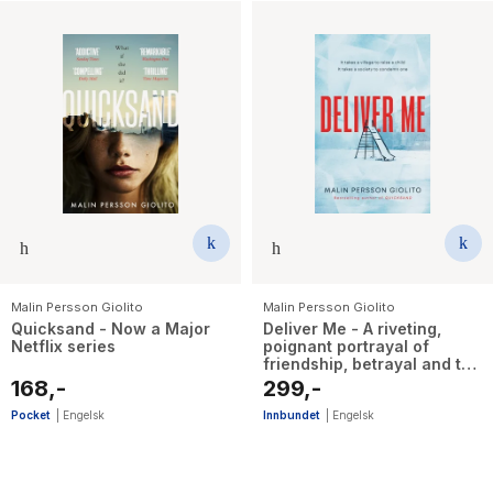
Malin Persson Giolito
Malin Persson Giolito
Quicksand - Now a Major
Deliver Me - A riveting,
Netflix series
poignant portrayal of
friendship, betrayal and the
true cost of justice
168,-
299,-
Pocket
|
Engelsk
Innbundet
|
Engelsk