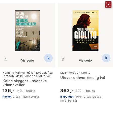
Vis serie
Vis serie
Henning Mankell
,
Håkan Nesser
,
Åsa
Malin Persson Giolito
Larsson
,
Malin Persson Giolito
,
Åke
Utover enhver rimelig tvil
Edwardson
,
Tove Alsterdal
,
Eva
Kalde skygger - svenske
Gabrielsson
,
Anna Jansson
,
Dag
krimnoveller
Öhrlund
136,-
363,-
149,- i butikk
399,- i butikk
Pocket
E-bok
|
Norsk bokmål
Innbundet
Pocket
E-bok
Lydbok
|
Norsk bokmål