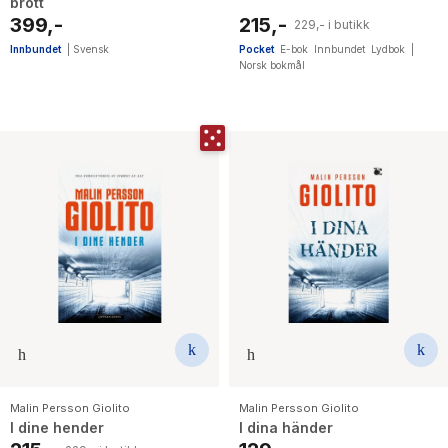
brott
399,-
215,-
229,- i butikk
Innbundet
|
Svensk
Pocket
E-bok
Innbundet
Lydbok
|
Norsk bokmål
Malin Persson Giolito
Malin Persson Giolito
I dine hender
I dina händer