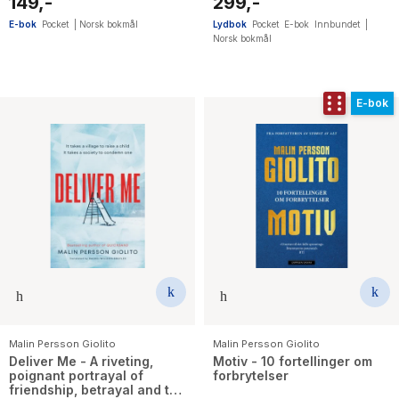
149,-
299,-
E-bok
Pocket
|
Norsk bokmål
Lydbok
Pocket
E-bok
Innbundet
|
Norsk bokmål
E-bok
Malin Persson Giolito
Malin Persson Giolito
Deliver Me - A riveting,
Motiv - 10 fortellinger om
poignant portrayal of
forbrytelser
friendship, betrayal and the