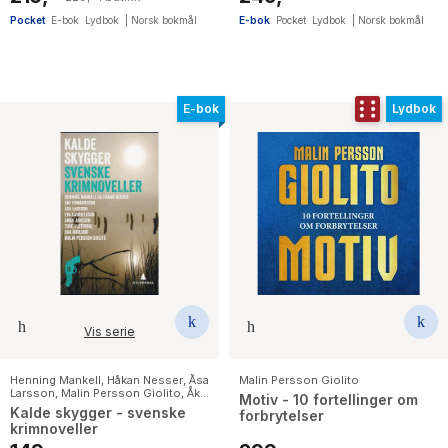
Pocket
E-bok
Lydbok
|
Norsk bokmål
E-bok
Pocket
Lydbok
|
Norsk bokmål
E-bok
Lydbok
Vis serie
Henning Mankell
,
Håkan Nesser
,
Åsa
Malin Persson Giolito
Larsson
,
Malin Persson Giolito
,
Åke
Motiv - 10 fortellinger om
Edwardson
,
Tove Alsterdal
,
Eva
Kalde skygger - svenske
forbrytelser
Gabrielsson
,
Anna Jansson
,
Dag
krimnoveller
Öhrlund