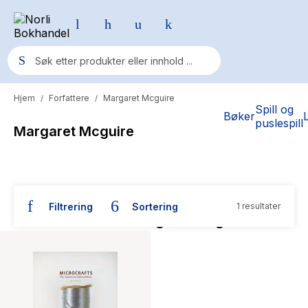
Hjem
Forfattere
Margaret Mcguire
/
/
Populære søk
Spill og
Bøker
puslespill
Margaret Mcguire
Pokemon
One piece
Fury Bound - Sable Sorensen
Filtrering
Sortering
1 resultater
Yesteryear
Bøker skrevet av Margaret Mcguire
Elizabeth Strout
Hitster
Hypopressiv trening