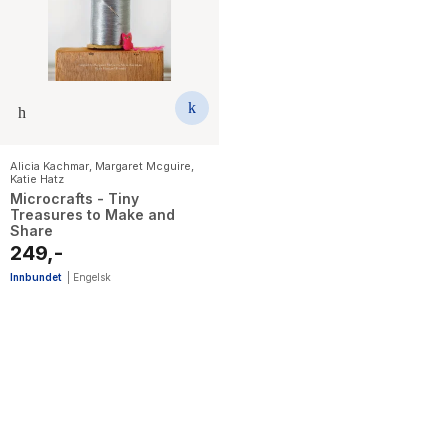
The Housemaid
Alicia Kachmar
,
Margaret Mcguire
,
Katie Hatz
Microcrafts - Tiny
Treasures to Make and
Share
249,-
Innbundet
|
Engelsk
1
results
have
been
found}