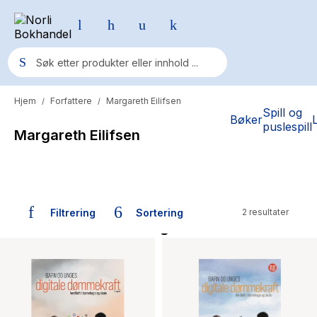
Hjem
Forfattere
Margareth Eilifsen
/
/
Populære søk
Spill og
Bøker
puslespill
Margareth Eilifsen
Pokemon
One piece
Fury Bound - Sable Sorensen
Filtrering
Sortering
2 resultater
Yesteryear
Bøker skrevet av Margareth Eilifsen
Elizabeth Strout
Hitster
Hypopressiv trening