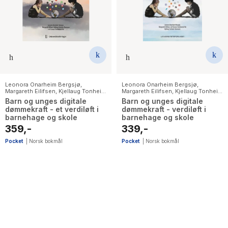
The Housemaid
Leonora Onarheim Bergsjø
,
Leonora Onarheim Bergsjø
,
Margareth Eilifsen
,
Kjellaug Tonheim
Margareth Eilifsen
,
Kjellaug Tonheim
Tønnesen
,
Leif Gunnar Vestbøstad
Tønnesen
,
Leif Gunnar Vestbøstad
Barn og unges digitale
Barn og unges digitale
Vik
Vik
dømmekraft - et verdiløft i
dømmekraft - verdiløft i
barnehage og skole
barnehage og skole
359,-
339,-
Pocket
|
Norsk bokmål
Pocket
|
Norsk bokmål
2
results
have
been
found}