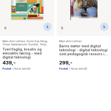
The Housemaid
Mari-Ann Letnes
,
Gunn Eva Haug
,
Mari-Ann Letnes
Tonje Sakariassen Sundet
,
Terje
Barns møter med digital
Steen
Tverrfaglig, kreativ og
teknologi - digital teknologi
elevaktiv læring - med
som pedagogisk ressurs i
digital teknologi
barnehagebarns lek,
439,-
opplevelse og læring
299,-
Pocket
|
Norsk bokmål
Pocket
|
Norsk bokmål
2
results
have
been
found}