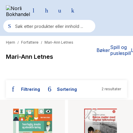
Hjem
Forfattere
Mari-Ann Letnes
/
/
Populære søk
Spill og
Bøker
puslespill
Mari-Ann Letnes
Pokemon
One piece
Fury Bound - Sable Sorensen
Filtrering
Sortering
2 resultater
Yesteryear
Bøker skrevet av Mari-Ann Letnes
Elizabeth Strout
Hitster
Hypopressiv trening