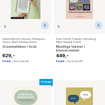
The Housemaid
Harald Morten Iversen
,
Hildegunn
Sylvi Penne
,
Frøydis Hertzberg
,
Otnes
,
Marit Skarbø Solem
Marit Skarbø Solem
Grammatikken i bruk
Muntlige tekster i
klasserommet
629,-
449,-
Pocket
|
Norsk bokmål
Pocket
|
Norsk bokmål
Fri frakt