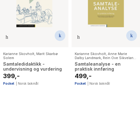
Karianne Skovholt
,
Marit Skarbø
Karianne Skovholt
,
Anne Marie
Solem
Dalby Landmark
,
Rein Ove Sikveland
,
Marit Skarbø Solem
Samtaledidaktikk -
Samtaleanalyse - en
undervisning og vurdering
praktisk innføring
399,-
499,-
Pocket
|
Norsk bokmål
Pocket
|
Norsk bokmål
4
results
have
been
found}