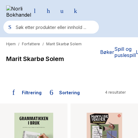
Hjem
Forfattere
Marit Skarbø Solem
/
/
Populære søk
Spill og
Bøker
puslespill
Marit Skarbø Solem
Pokemon
One piece
Fury Bound - Sable Sorensen
Filtrering
Sortering
4 resultater
Yesteryear
Bøker skrevet av Marit Skarbø Solem
Elizabeth Strout
Hitster
Hypopressiv trening