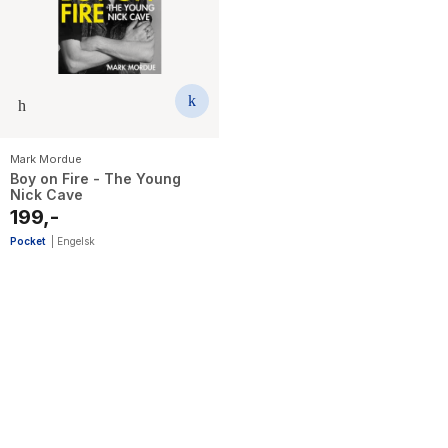
Mark Mordue
Boy on Fire - The Young
Nick Cave
199,-
Pocket
|
Engelsk
3
results
have
been
found}