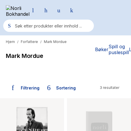
Hjem
Forfattere
Mark Mordue
/
/
Populære søk
Spill og
Bøker
puslespill
Mark Mordue
Pokemon
One piece
Fury Bound - Sable Sorensen
Filtrering
Sortering
3 resultater
Yesteryear
Bøker skrevet av Mark Mordue
Elizabeth Strout
Hitster
Hypopressiv trening