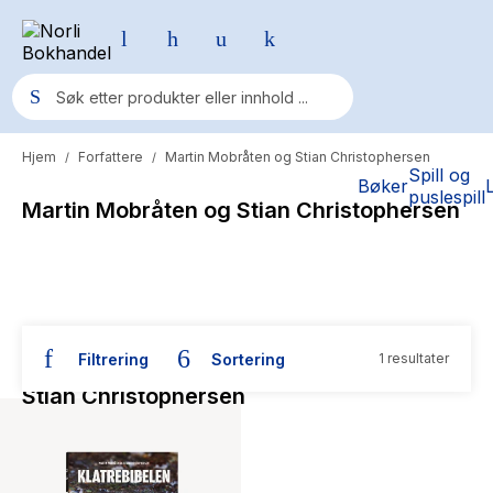
Hjem
Forfattere
Martin Mobråten og Stian Christophersen
/
/
Populære søk
Spill og
Bøker
puslespill
Martin Mobråten og Stian Christophersen
Pokemon
One piece
Fury Bound - Sable Sorensen
Yesteryear
Filtrering
Sortering
1 resultater
Bøker skrevet av Martin Mobråten og
Elizabeth Strout
Stian Christophersen
Hitster
Hypopressiv trening