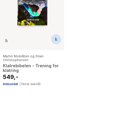
The Housemaid
Martin Mobråten og Stian
Christophersen
Klatrebibelen - Trening for
klatring
549,-
Innbundet
|
Norsk bokmål
1
results
have
been