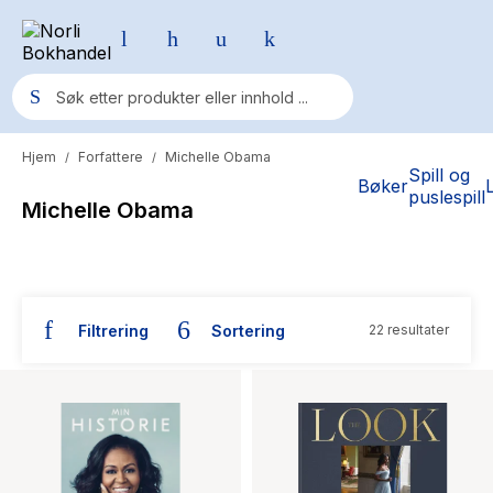
Hjem
Forfattere
Michelle Obama
/
/
Populære søk
Spill og
Bøker
puslespill
Michelle Obama
Pokemon
One piece
Fury Bound - Sable Sorensen
Filtrering
Sortering
22 resultater
Yesteryear
Bøker skrevet av Michelle Obama
Elizabeth Strout
Hitster
Hypopressiv trening