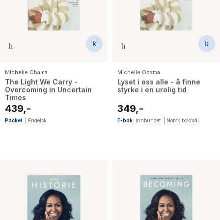
Michelle Obama
Michelle Obama
The Light We Carry -
Lyset i oss alle - å finne
Overcoming in Uncertain
styrke i en urolig tid
Times
439,-
349,-
Pocket
|
Engelsk
E-bok
Innbundet
|
Norsk bokmål