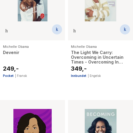
Michelle Obama
Michelle Obama
Devenir
The Light We Carry:
Overcoming in Uncertain
Times - Overcoming In
Uncertain Times
249,-
349,-
Pocket
|
Fransk
Innbundet
|
Engelsk