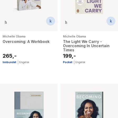
Michelle Obama
Michelle Obama
Overcoming: A Workbook
The Light We Carry -
Overcoming In Uncertain
Times
265,-
199,-
Innbundet
|
Engelsk
Pocket
|
Engelsk