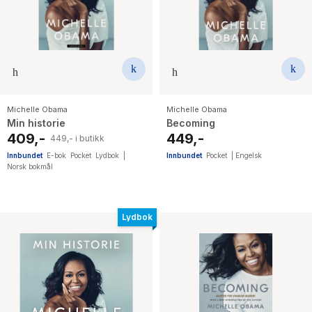
Michelle Obama
Michelle Obama
Min historie
Becoming
409,-
449,-
449,- i butikk
Innbundet
E-bok
Pocket
Lydbok
|
Innbundet
Pocket
|
Engelsk
Norsk bokmål
Lydbok