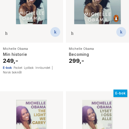
Michelle Obama
Michelle Obama
Min historie
Becoming
249,-
299,-
E-bok
Pocket
Lydbok
Innbundet
|
Norsk bokmål
E-bok