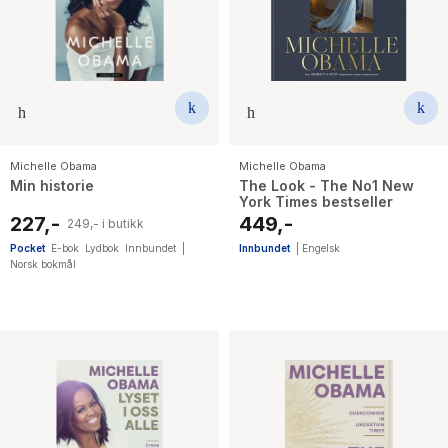
The Housemaid
Michelle Obama
Michelle Obama
Min historie
The Look - The No1 New
York Times bestseller
227,-
449,-
249,- i butikk
Pocket
E-bok
Lydbok
Innbundet
|
Innbundet
|
Engelsk
Norsk bokmål