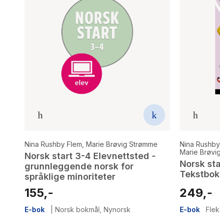
Nina Rushby Flem
,
Marie Brøvig Strømme
Nina Rushby
Marie Brøvi
Norsk start 3-4 Elevnettsted -
Norsk sta
grunnleggende norsk for
Tekstbok
språklige minoriteter
155,-
249,-
E-bok
|
Norsk bokmål
,
Nynorsk
E-bok
Flek