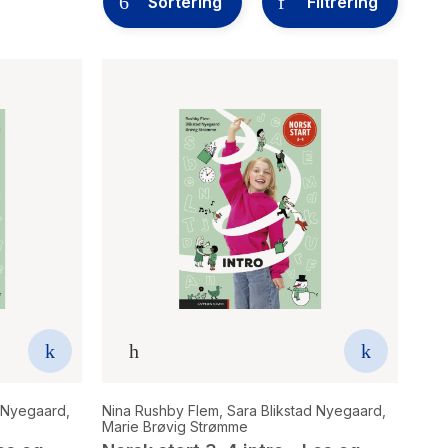
Sortering
Filtrering
d Nyegaard
,
Nina Rushby Flem
,
Sara Blikstad Nyegaard
,
Marie Brøvig Strømme