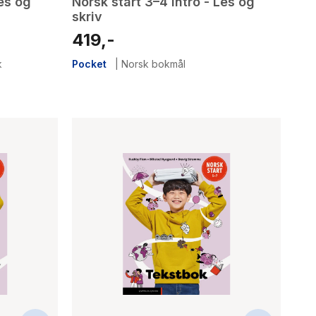
Les og
Norsk start 3–4 intro - Les og
skriv
419,-
k
Pocket
|
Norsk bokmål