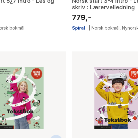
rt 5¿7 intro - Les og
Norsk start 3-4 Intro - 
skriv : Lærerveiledning
779,-
orsk bokmål
Spiral
|
Norsk bokmål
,
Nynors