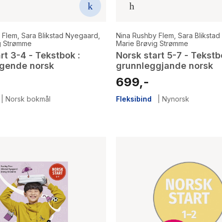
 Flem
,
Sara Blikstad Nyegaard
,
Nina Rushby Flem
,
Sara Bliksta
g Strømme
Marie Brøvig Strømme
rt 3-4 - Tekstbok :
Norsk start 5-7 - Tekstb
gende norsk
grunnleggjande norsk
699,-
|
Norsk bokmål
Fleksibind
|
Nynorsk