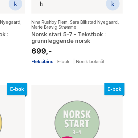
d Nyegaard
,
Nina Rushby Flem
,
Sara Blikstad Nyegaard
,
Marie Brøvig Strømme
ok :
Norsk start 5-7 - Tekstbok :
grunnleggende norsk
699,-
Fleksibind
E-bok
|
Norsk bokmål
E-bok
E-bok