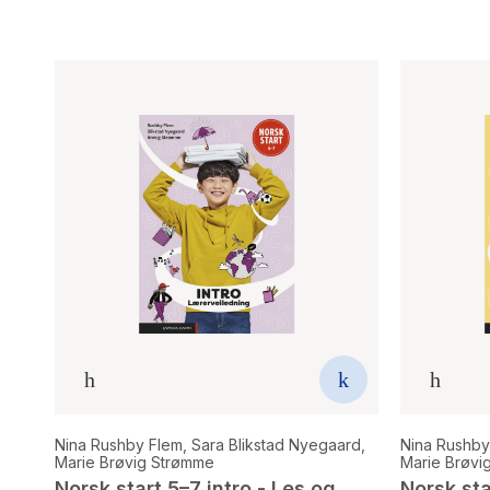
Nina Rushby Flem
,
Sara Blikstad Nyegaard
,
Nina Rushby
Marie Brøvig Strømme
Marie Brøvi
Norsk start 5–7 intro - Les og
Norsk sta