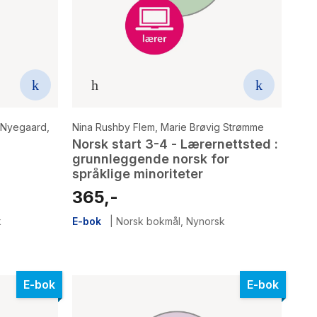
d Nyegaard
,
Nina Rushby Flem
,
Marie Brøvig Strømme
Norsk start 3-4 - Lærernettsted :
grunnleggende norsk for
språklige minoriteter
365,-
k
E-bok
|
Norsk bokmål
,
Nynorsk
E-bok
E-bok