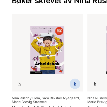
Bøker skrevet av Nina Ru
Nina Rushby Flem
,
Sara Blikstad Nyegaard
,
Nina Rushby
Marie Brøvig Strømme
Marie Brøvi