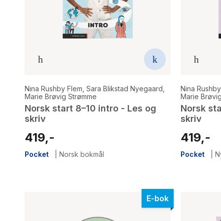
Nina Rushby Flem
,
Sara Blikstad Nyegaard
,
Nina Rushby
Marie Brøvig Strømme
Marie Brøvi
Norsk start 8–10 intro - Les og
Norsk sta
skriv
skriv
419,-
419,-
Pocket
|
Norsk bokmål
Pocket
|
N
E-bok