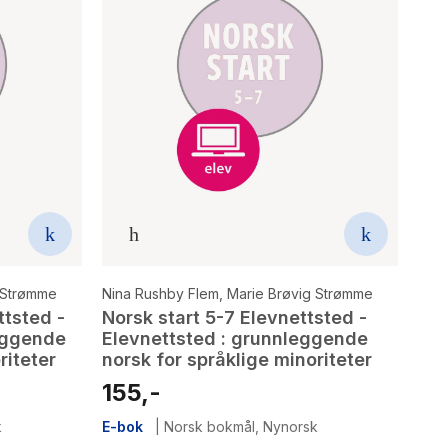
 Strømme
Nina Rushby Flem
,
Marie Brøvig Strømme
ttsted -
Norsk start 5-7 Elevnettsted -
eggende
Elevnettsted : grunnleggende
riteter
norsk for språklige minoriteter
155,-
k
E-bok
|
Norsk bokmål
,
Nynorsk