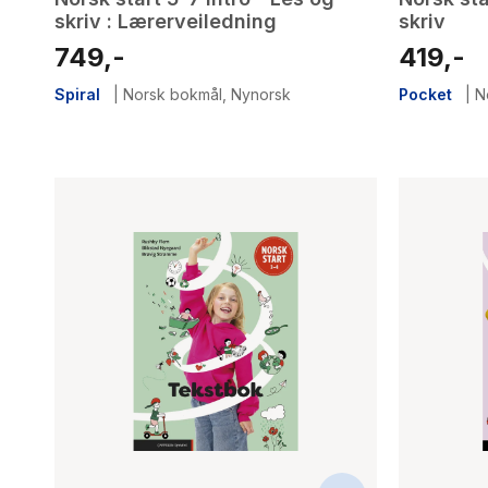
skriv : Lærerveiledning
skriv
749,-
419,-
Spiral
|
Norsk bokmål
,
Nynorsk
Pocket
|
N