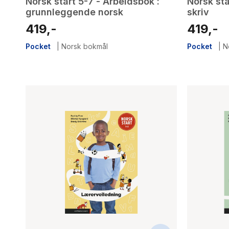
Norsk start 5-7 - Arbeidsbok :
Norsk sta
grunnleggende norsk
skriv
419,-
419,-
Pocket
|
Norsk bokmål
Pocket
|
N