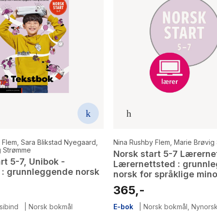
 Flem
,
Sara Blikstad Nyegaard
,
Nina Rushby Flem
,
Marie Brøvig
g Strømme
Norsk start 5-7 Lærerne
rt 5-7, Unibok -
Lærernettsted : grunnl
 : grunnleggende norsk
norsk for språklige mino
365,-
sibind
|
Norsk bokmål
E-bok
|
Norsk bokmål
,
Nynors