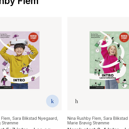
shby Flem
 Flem
,
Sara Blikstad Nyegaard
,
Nina Rushby Flem
,
Sara Bliksta
g Strømme
Marie Brøvig Strømme