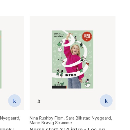
d Nyegaard
,
Nina Rushby Flem
,
Sara Blikstad Nyegaard
,
Marie Brøvig Strømme
sbok :
Norsk start 3¿4 intro - Les og