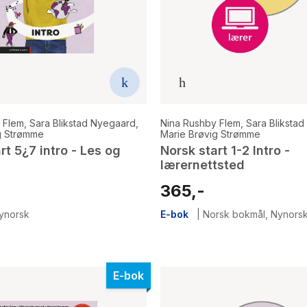
 Flem
,
Sara Blikstad Nyegaard
,
Nina Rushby Flem
,
Sara Bliksta
g Strømme
Marie Brøvig Strømme
rt 5¿7 intro - Les og
Norsk start 1-2 Intro -
lærernettsted
365,-
ynorsk
E-bok
|
Norsk bokmål
,
Nynors
E-bok