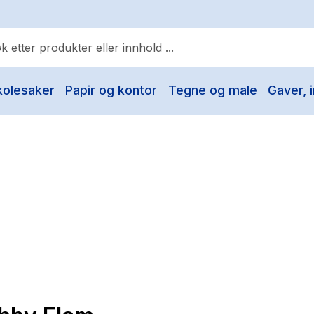
kolesaker
Papir og kontor
Tegne og male
Gaver, i
ulære søk
Pokemon
One piece
Fury Bound - Sable Sorensen
Yesteryear
Elizabeth Strout
Hitster
Hypopressiv trening
The Housemaid