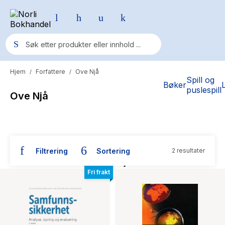
Hjem
Forfattere
Ove Njå
/
/
Populære søk
Spill og
Bøker
puslespill
Ove Njå
Pokemon
One piece
Fury Bound - Sable Sorensen
Filtrering
Sortering
2 resultater
Yesteryear
Bøker skrevet av Ove Njå
Elizabeth Strout
Fri frakt
Hitster
Hypopressiv trening