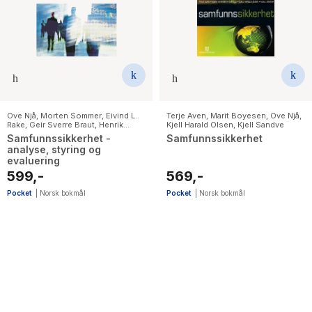
The Housemaid
Ove Njå
,
Morten Sommer
,
Eivind L.
Terje Aven
,
Marit Boyesen
,
Ove Njå
,
Rake
,
Geir Sverre Braut
,
Henrik
Kjell Harald Olsen
,
Kjell Sandve
Bjelland
Samfunnssikkerhet -
Samfunnssikkerhet
analyse, styring og
evaluering
599,-
569,-
Pocket
|
Norsk bokmål
Pocket
|
Norsk bokmål
2
results
have
been
found}