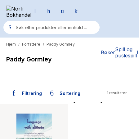
Hjem
Forfattere
Paddy Gormley
/
/
Populære søk
Spill og
Bøker
puslespill
Paddy Gormley
Pokemon
One piece
Fury Bound - Sable Sorensen
Filtrering
Sortering
1 resultater
Yesteryear
Bøker skrevet av Paddy Gormley
Elizabeth Strout
Hitster
Hypopressiv trening