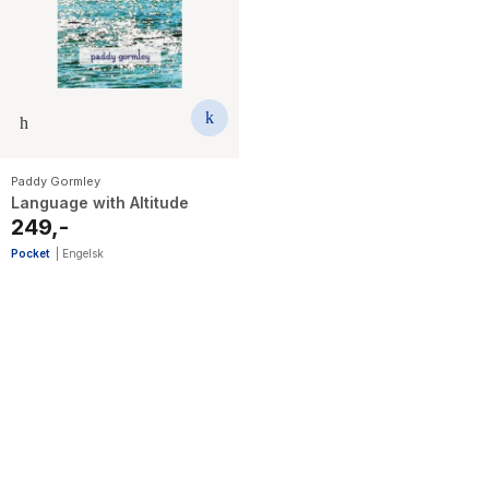
The Housemaid
Paddy Gormley
Language with Altitude
249,-
Pocket
|
Engelsk
1
results
have
been
found}