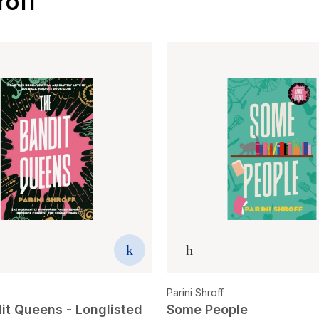
roff
Parini Shroff
it Queens - Longlisted
Some People