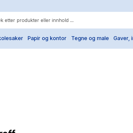
kolesaker
Papir og kontor
Tegne og male
Gaver, i
ulære søk
Pokemon
One piece
Fury Bound - Sable Sorensen
Yesteryear
Elizabeth Strout
Hitster
Hypopressiv trening
The Housemaid