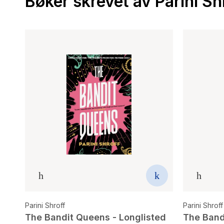
Bøker skrevet av Parini Sh
Parini Shroff
Parini Shroff
The Bandit Queens - Longlisted
The Band