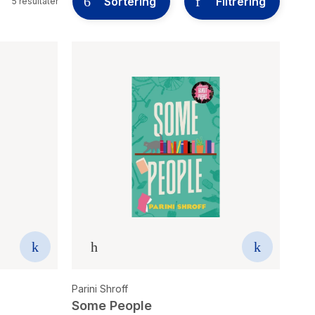
Sortering
Filtrering
5 resultater
Parini Shroff
Some People