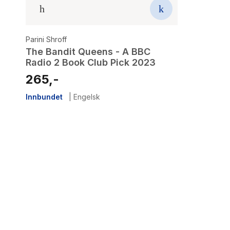
Parini Shroff
The Bandit Queens - A BBC
Radio 2 Book Club Pick 2023
265,-
Innbundet
|
Engelsk
5
results
have
been
found}