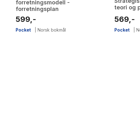
Strategi
forretningsmodell -
Henrik Holt-
teori og 
forretningsplan
Ingerid W. 
599,-
569,-
Pocket
|
Norsk bokmål
Pocket
|
N
2
results
have
been
found}