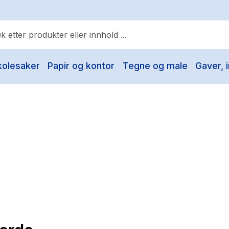
kolesaker
Papir og kontor
Tegne og male
Gaver, i
ulære søk
Pokemon
One piece
Fury Bound - Sable Sorensen
Yesteryear
Elizabeth Strout
Hitster
Hypopressiv trening
The Housemaid