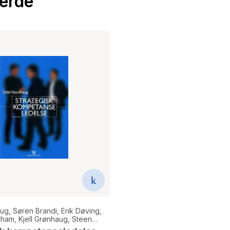
Verde
aug
,
Søren Brandi
,
Erik Døving
,
rham
,
Kjell Grønhaug
,
Steen
,
Tore Hillestad
,
Ole I. Iversen
,