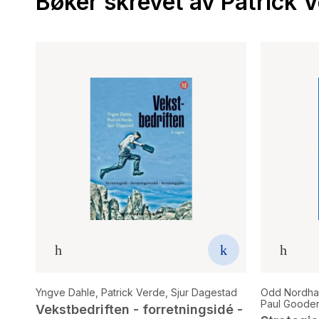
Bøker skrevet av Patrick 
Yngve Dahle
,
Patrick Verde
,
Sjur Dagestad
Odd Nordh
Paul Goode
Vekstbedriften - forretningsidé -
Hildebrandt