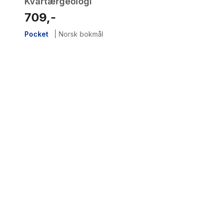
Kvartærgeologi
709,-
Pocket
|
Norsk bokmål
1
results
have
been
found}