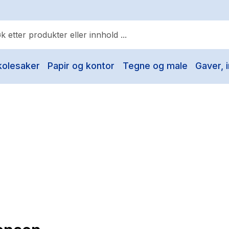
kolesaker
Papir og kontor
Tegne og male
Gaver, i
ulære søk
Pokemon
One piece
Fury Bound - Sable Sorensen
Yesteryear
Elizabeth Strout
Hitster
Hypopressiv trening
The Housemaid