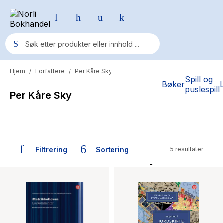
Hjem
Forfattere
Per Kåre Sky
/
/
Populære søk
Spill og
Bøker
puslespill
Per Kåre Sky
Pokemon
One piece
Fury Bound - Sable Sorensen
Filtrering
Sortering
5 resultater
Yesteryear
Bøker skrevet av Per Kåre Sky
Elizabeth Strout
Hitster
Hypopressiv trening