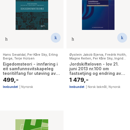
Hans Sevatdal
,
Per Kåre Sky
,
Erling
Øystein Jakob Bjerva
,
Fredrik Holth
,
Berge
,
Terje Holsen
Magne Reiten
,
Per Kåre Sky
,
Ingrid
Aasen
Eigedomsteori - innføring i
Jordskifteloven - lov 21.
eit samfunnsvitskapeleg
juni 2013 nr.100 om
teoritilfang for utøving av
fastsetjing og endring av
eigedomsfag
eigedoms- og rettshøve på
499,-
1 479,-
fast eigedom m. m. :
kommentarutgave
Innbundet
|
Nynorsk
Innbundet
|
Norsk bokmål
,
Nynorsk