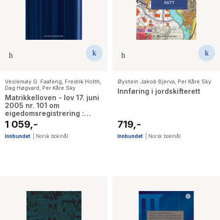
The Housemaid
Veslemøy G. Faafeng
,
Fredrik Holth
,
Øystein Jakob Bjerva
,
Per Kåre Sky
Dag Høgvard
,
Per Kåre Sky
Innføring i jordskifterett
Matrikkelloven - lov 17. juni
2005 nr. 101 om
eigedomsregistrering :
lovkommentar
1 059,-
719,-
Innbundet
|
Norsk bokmål
Innbundet
|
Norsk bokmål