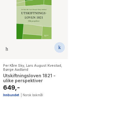
Per Kåre Sky
,
Lars August Kvestad
,
Børge Aadland
Utskiftningsloven 1821 -
ulike perspektiver
649,-
Innbundet
|
Norsk bokmål
5
results
have